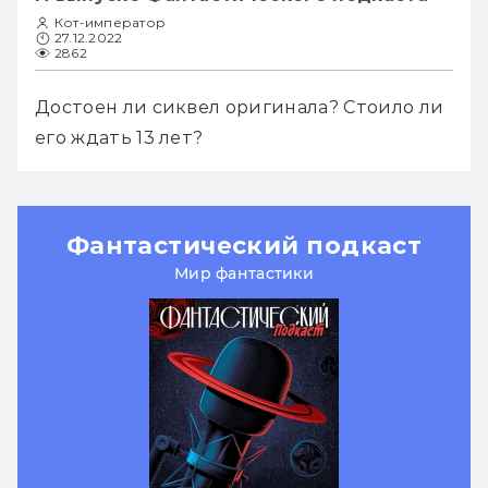
Кот-император
27.12.2022
2862
Достоен ли сиквел оригинала? Стоило ли 
его ждать 13 лет?
Фантастический подкаст
Мир фантастики