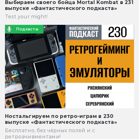
Выбираем своего бойца Mortal Kombat в 231
выпуске «Фантастического подкаста»
Test your might!
Подкасты
Ностальгируем по ретро-играм в 230
выпуске «Фантастического подкаста»
Бесплатно, без чёрных полей и с
ретроачивментами!