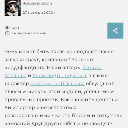
Кот-император
27 ноября 2020 г.
1421
1 минута на чтение
Чему может быть посвящен подкаст после 
запуска крауд-кампании? Конечно, 
краудфандингу! Наши авторы 
Ксения 
Аташева
 и 
Александр Ляпустин
, а также 
редактор 
Екатерина Пташкина
 обсуждают 
плюсы и минусы этой модели, успешные и 
провальные проекты. Как заносить денег на 
Кикстартер и не оставаться 
разочарованными? За что бэкеры и создатели 
кампаний друг друга любят и ненавидят? 