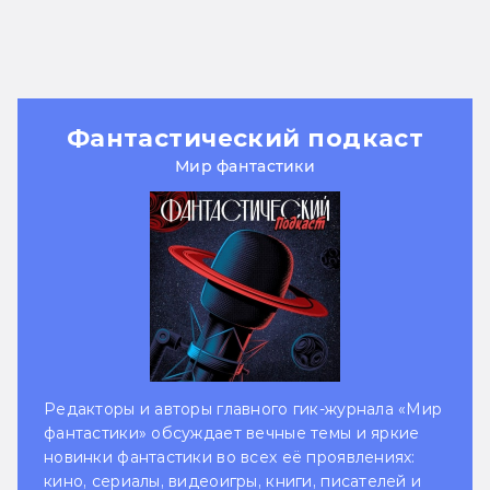
Фантастический подкаст
Мир фантастики
Редакторы и авторы главного гик-журнала «Мир
фантастики» обсуждает вечные темы и яркие
новинки фантастики во всех её проявлениях:
кино, сериалы, видеоигры, книги, писателей и