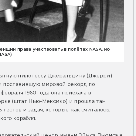
нщин права участвовать в полётах NASA, но
NASA)
пытную пилотессу Джеральдину (Джерри) 
 и поставившую мировой рекорд по 
февраля 1960 года она приехала в 
ке (штат Нью-Мексико) и прошла там 
естов и задач, которые, как считалось, 
кого корабля.
едовательский центр имени Эймса Льюиса в 