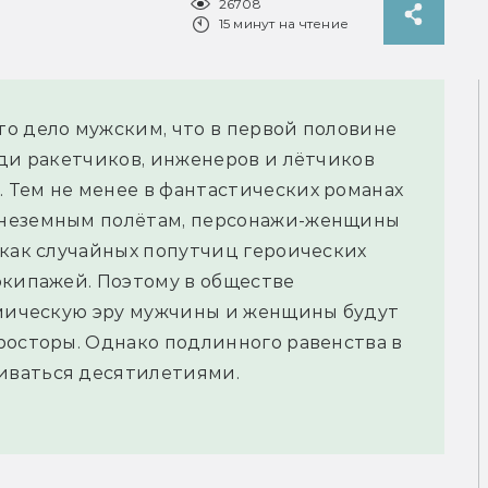
26708
15 минут на чтение
о дело мужским, что в первой половине
еди ракетчиков, инженеров и лётчиков
 Тем не менее в фантастических романах
внеземным полётам, персонажи-женщины
 как случайных попутчиц героических
экипажей. Поэтому в обществе
смическую эру мужчины и женщины будут
росторы. Однако подлинного равенства в
иваться десятилетиями.