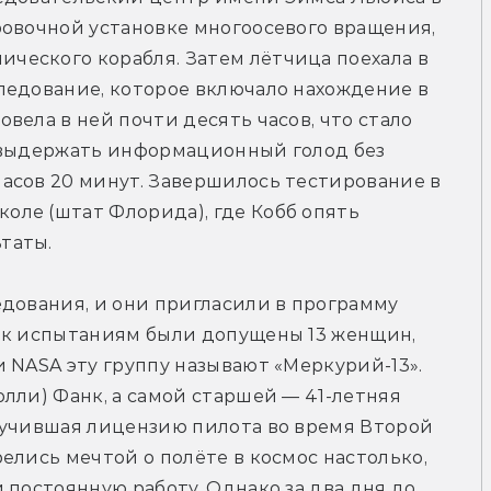
овочной установке многоосевого вращения, 
еского корабля. Затем лётчица поехала в 
ледование, которое включало нахождение в 
ела в ней почти десять часов, что стало 
 выдержать информационный голод без 
асов 20 минут. Завершилось тестирование в 
ле (штат Флорида), где Кобб опять 
таты.
дования, и они пригласили в программу 
 к испытаниям были допущены 13 женщин, 
 NASA эту группу называют «Меркурий-13». 
лли) Фанк, а самой старшей — 41-летняя 
лучившая лицензию пилота во время Второй 
елись мечтой о полёте в космос настолько, 
 постоянную работу. Однако за два дня до 