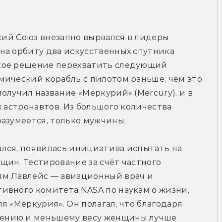
ский Союз внезапно вырвался в лидеры 
на орбиту два искусственных спутника 
кое решение перехватить следующий 
ический корабль с пилотом раньше, чем это 
олучил название «Меркурий» (Mercury), и в 
 астронавтов. Из большого количества 
разумеется, только мужчины.
лся, появилась инициатива испытать на 
ин. Тестирование за счёт частного 
м Лавлейс — авиационный врач и 
ивного комитета NASA по наукам о жизни, 
 «Меркурия». Он полагал, что благодаря 
ению и меньшему весу женщины лучше 