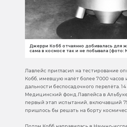
Джерри Кобб отчаянно добивалась для же
сама в космосе так и не побывала (фото: 
Лавлейс пригласил на тестирование о
Кобб, имевшую налёт более 7000 часов
дальности беспосадочного перелёта. 14 
Медицинский фонд Лавлейса в Альбукер
первый этап испытаний, включавший 75 т
пришлось бы решать на борту космичес
Потом Кобб направилась в Научно-иссл