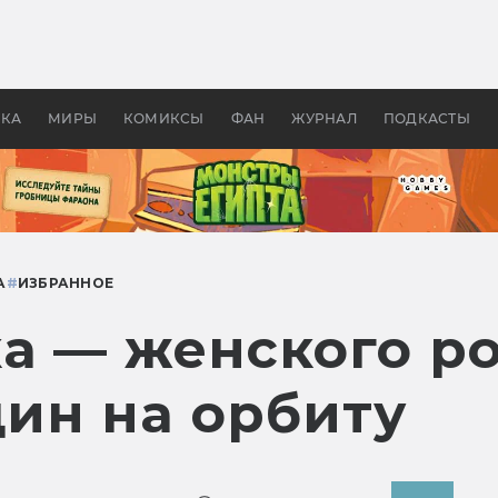
оздавались «Страшилы»:
«Одиссея» Нолана: что эт
, без которого не было
фильм сделал с Гомером и
ластелина колец»
Древней Грецией
УКА
МИРЫ
КОМИКСЫ
ФАН
ЖУРНАЛ
ПОДКАСТЫ
А
#
ИЗБРАННОЕ
а — женского ро
ин на орбиту