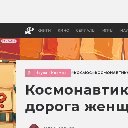
Как с
фильм
бы «В
КНИГИ
КИНО
СЕРИАЛЫ
ИГРЫ
НА
РЕКЛАМА
Наука
|
Космос
#
КОСМОС
#
КОСМОНАВТИК
Космонавтик
дорога женщ
Антон Первушин