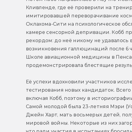
Кливленде, где её проверили на тренир
имитировавшей переворачивание космич
Оклахома-Сити на психологическое обс
камере сенсорной депривации. Кобб пров
рекордом: до неё никому не удавалось
возникновения галлюцинаций после 6 ч
Школе авиационной медицины в Пенсако
продемонстрировала блестящие резуль
Её успехи вдохновили участников иссле
тестирования новых кандидаток. Всего
включая Кобб, поэтому в историографии
Самой молодой была 23-летняя Мэри (Уо
Джейн Харт, мать восьмерых детей, по
мировой войны. Некоторые из них загор
что ради участия в испытаниях бросили