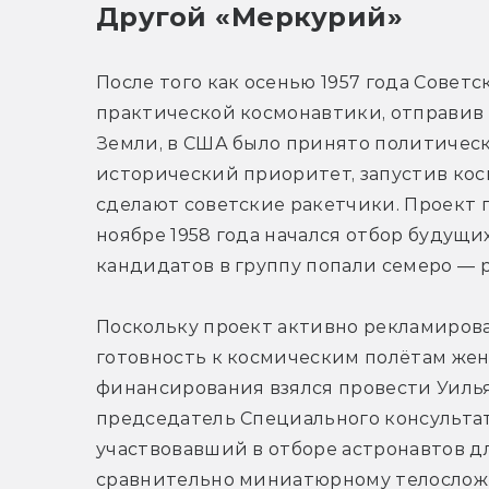
Другой «Меркурий»
После того как осенью 1957 года Совет
практической космонавтики, отправив 
Земли, в США было принято политичес
исторический приоритет, запустив косм
сделают советские ракетчики. Проект п
ноябре 1958 года начался отбор будущих
кандидатов в группу попали семеро — 
Поскольку проект активно рекламирова
готовность к космическим полётам женщ
финансирования взялся провести Уилья
председатель Специального консультат
участвовавший в отборе астронавтов для
сравнительно миниатюрному телослож