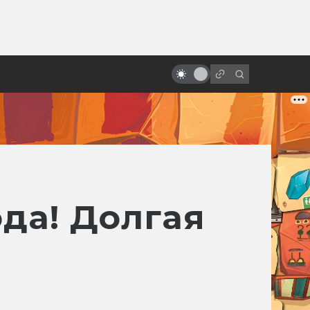
от
«Ворон» с Брендоном Ли:
мрачная история готического
боевика
да! Долгая