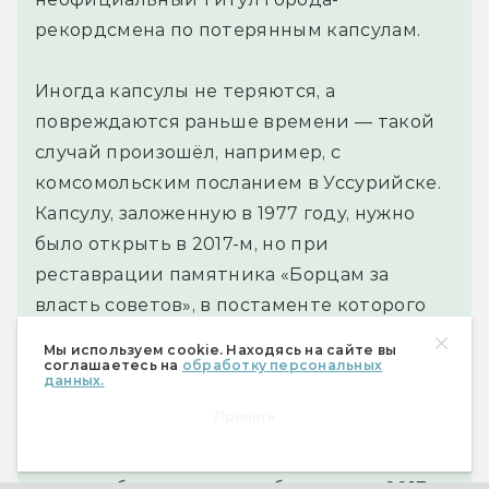
рекордсмена по потерянным капсулам.
Иногда капсулы не теряются, а
повреждаются раньше времени — такой
случай произошёл, например, с
комсомольским посланием в Уссурийске.
Капсулу, заложенную в 1977 году, нужно
было открыть в 2017-м, но при
реставрации памятника «Борцам за
власть советов», в постаменте которого
она хранилась, обнаружилось, что капсула
Мы используем cookie. Находясь на сайте вы
потеряла герметичность. Текст был
соглашаетесь на
обработку персональных
данных.
восстановлен местным историческим
Принять
сообществом по архивным материалам (то
есть, в принципе, он был известен), и
капсула была заложена обратно — в 2017-м