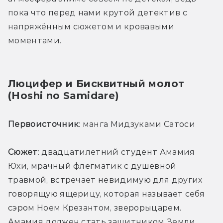
пока что перед нами крутой детектив с 
напряжённым сюжетом и кровавыми 
моментами. 
Люцифер и Бисквитный молот 
(Hoshi no Samidare)
Первоисточник
: манга Мидзуками Сатоси 
Сюжет
: двадцатилетний студент Амамия 
Юхи, мрачный флегматик с душевной 
травмой, встречает невидимую для других 
говорящую ящерицу, которая называет себя 
сэром Ноем Крезантом, зверорыцарем. 
Амамия должен стать защитником Земли, 