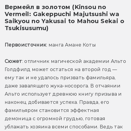
Вермейл в золотом (Kinsou no 
Vermeil: Gakeppuchi Majutsushi wa 
Saikyou no Yakusai to Mahou Sekai o 
Tsukisusumu)
Первоисточник
: манга Амане Коты
Сюжет
: отличник магической академии Альто 
Голдфилд может остаться на второй год — 
ему так и не удалось призвать фамильяра, 
даже завалящего жука-носорога. В отчаянии 
Альто использует древнюю книгу призыва и 
наконец добивается успеха. Правда, его 
фамильяром становится эффектная 
демоница с огромной грудью, готовая 
ублажать хозяина всеми способами. Ведь так 