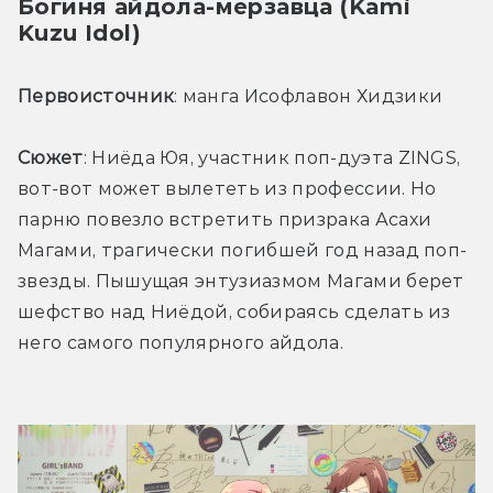
Богиня айдола-мерзавца (Kami 
Kuzu Idol)
Первоисточник
: манга Исофлавон Хидзики 
Сюжет
: Ниёда Юя, участник поп-дуэта ZINGS, 
вот-вот может вылететь из профессии. Но 
парню повезло встретить призрака Асахи 
Магами, трагически погибшей год назад поп-
звезды. Пышущая энтузиазмом Магами берет 
шефство над Ниёдой, собираясь сделать из 
него самого популярного айдола.