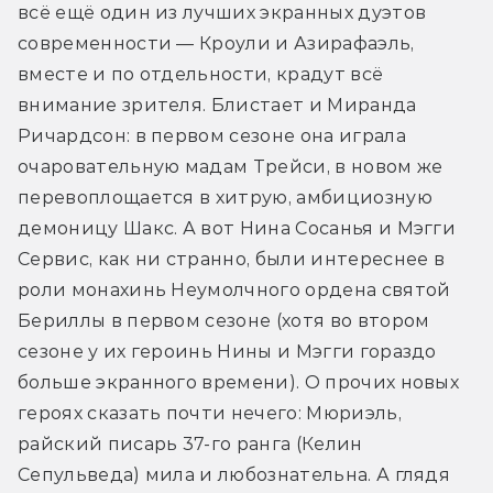
всё ещё один из лучших экранных дуэтов 
современности — Кроули и Азирафаэль, 
вместе и по отдельности, крадут всё 
внимание зрителя. Блистает и Миранда 
Ричардсон: в первом сезоне она играла 
очаровательную мадам Трейси, в новом же 
перевоплощается в хитрую, амбициозную 
демоницу Шакс. А вот Нина Сосанья и Мэгги 
Сервис, как ни странно, были интереснее в 
роли монахинь Неумолчного ордена святой 
Бериллы в первом сезоне (хотя во втором 
сезоне у их героинь Нины и Мэгги гораздо 
больше экранного времени). О прочих новых 
героях сказать почти нечего: Мюриэль, 
райский писарь 37-го ранга (Келин 
Сепульведа) мила и любознательна. А глядя 