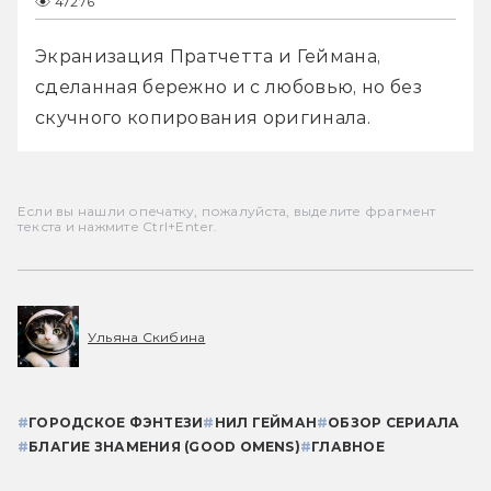
47276
Экранизация Пратчетта и Геймана, 
сделанная бережно и с любовью, но без 
скучного копирования оригинала.
Если вы нашли опечатку, пожалуйста, выделите фрагмент
текста и нажмите Ctrl+Enter.
Ульяна Скибина
#
ГОРОДСКОЕ ФЭНТЕЗИ
#
НИЛ ГЕЙМАН
#
ОБЗОР СЕРИАЛА
#
БЛАГИЕ ЗНАМЕНИЯ (GOOD OMENS)
#
ГЛАВНОЕ