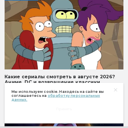
Какие сериалы смотреть в августе 2026?
Аниме, DC и возвращение классики
Герои и миры, которые мы уже видели.
Мы используем cookie. Находясь на сайте вы
соглашаетесь на
обработку персональных
данных.
Сериалы
Принять