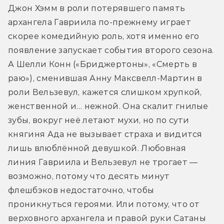
Джон Хэмм в роли потерявшего память 
архангела Гавриила по-прежнему играет 
скорее комедийную роль, хотя именно его 
появление запускает события второго сезона. 
А Шелли Конн («Бриджертоны», «Смерть в 
раю»), сменившая Анну Максвелл-Мартин в 
роли Вельзевул, кажется слишком хрупкой, 
женственной и… нежной. Она скалит гнилые 
зубы, вокруг неё летают мухи, но по сути 
княгиня Ада не вызывает страха и видится 
лишь влюблённой девушкой. Любовная 
линия Гавриила и Вельзевул не трогает — 
возможно, потому что десять минут 
флешбэков недостаточно, чтобы 
проникнуться героями. Или потому, что от 
верховного архангела и правой руки Сатаны 