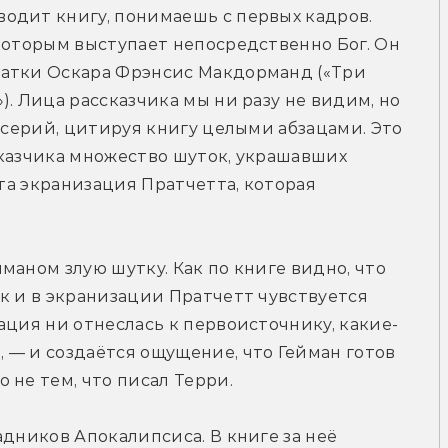
одит книгу, понимаешь с первых кадров. 
которым выступает непосредственно Бог. Он 
атки Оскара Фрэнсис Макдорманд («Три 
. Лица рассказчика мы ни разу не видим, но 
 серий, цитируя книгу целыми абзацами. Это 
казчика множество шуток, украшавших 
 та экранизация Пратчетта, которая 
аном злую шутку. Как по книге видно, что 
к и в экранизации Пратчетт чувствуется 
ация ни отнеслась к первоисточнику, какие-
— и создаётся ощущение, что Гейман готов 
 не тем, что писал Терри.
дников Апокалипсиса. В книге за неё 