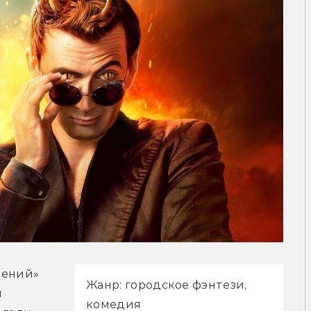
ений» 
Жанр: городское фэнтези, 
 
комедия