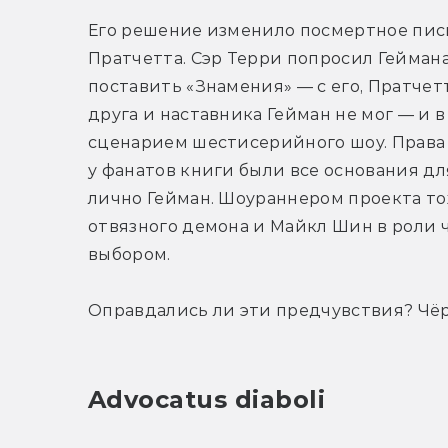
Его решение изменило посмертное пис
Пратчетта. Сэр Терри попросил Геймана
поставить «Знамения» — с его, Пратчет
друга и наставника Гейман не мог — и в 
сценарием шестисерийного шоу. Права 
у фанатов книги были все основания дл
лично Гейман. Шоураннером проекта тож
отвязного демона и Майкл Шин в роли ч
выбором.
Оправдались ли эти предчувствия? Чёрт
Advocatus diaboli