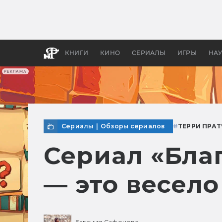
Какие
авгус
апока
детск
КНИГИ
КИНО
СЕРИАЛЫ
ИГРЫ
НА
РЕКЛАМА
Сериалы
|
Обзоры сериалов
#
ТЕРРИ ПРАТ
Сериал «Бла
— это весело
Евгения Сафонова