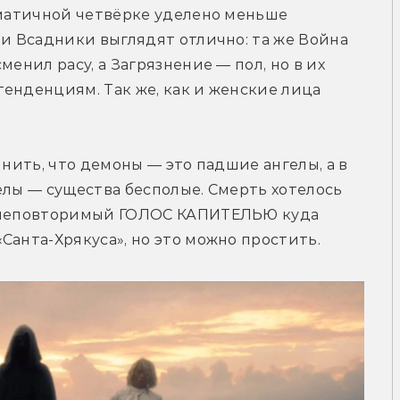
зматичной четвёрке уделено меньше 
ми Всадники выглядят отлично: та же Война 
енил расу, а Загрязнение — пол, но в их 
енденциям. Так же, как и женские лица 
мнить, что демоны — это падшие ангелы, а в 
елы — существа бесполые. Смерть хотелось 
о неповторимый ГОЛОС КАПИТЕЛЬЮ куда 
Санта-Хрякуса», но это можно простить.