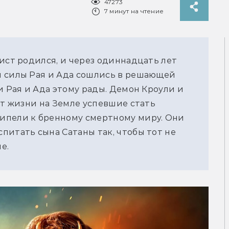
47273
7 минут на чтение
ист родился, и через одиннадцать лет 
 силы Рая и Ада сошлись в решающей 
и Рая и Ада этому рады. Демон Кроули и 
ет жизни на Земле успевшие стать 
ипели к бренному смертному миру. Они 
итать сына Сатаны так, чтобы тот не 
е.