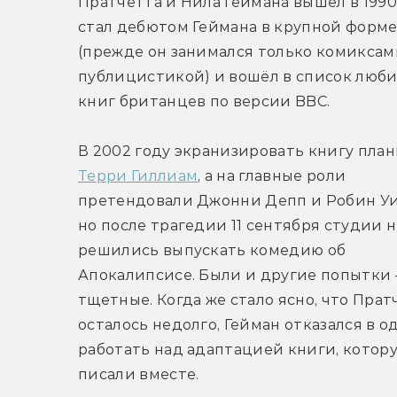
Пратчетта и Нила Геймана вышел в 1990 
стал дебютом Геймана в крупной форме
(прежде он занимался только комиксами
публицистикой) и вошёл в список люби
книг британцев по версии BBC. 
Терри Гиллиам
, а на главные роли 
претендовали Джонни Депп и Робин Уил
но после трагедии 11 сентября студии н
решились выпускать комедию об 
Апокалипсисе. Были и другие попытки 
тщетные. Когда же стало ясно, что Пратч
осталось недолго, Гейман отказался в о
работать над адаптацией книги, котору
писали вместе.