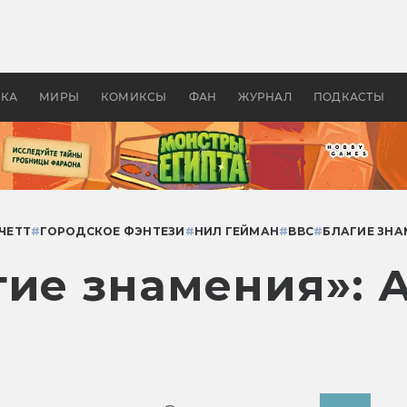
 фильмы смотреть в
Как создавались «Страшил
те 2026? В мире —
фильм, без которого не б
липсис, в России —
бы «Властелина колец»
ие комедии
УКА
МИРЫ
КОМИКСЫ
ФАН
ЖУРНАЛ
ПОДКАСТЫ
ЧЕТТ
#
ГОРОДСКОЕ ФЭНТЕЗИ
#
НИЛ ГЕЙМАН
#
BBC
#
БЛАГИЕ ЗНА
гие знамения»: 