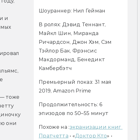
году, 
 
Шоураннер: Нил Гейман
 и 
В ролях: Дэвид Теннант, 
мых 
Майкл Шин, Миранда 
Ричардсон, Джон Хэм, Сэм 
Тэйлор Бак, Фрэнсис 
В 2002 году экранизировать книгу планировал 
Макдорманд, Бенедикт 
Камбербэтч
ьямс, 
е 
Премьерный показ: 31 мая 
2019, Amazon Prime
— тоже 
Продолжительность: 6 
етту 
эпизодов по 50–55 минут
диночку 
ю они 
Похоже на :
экранизации книг 
Пратчетта
 • «
Доктор Кто
» • 