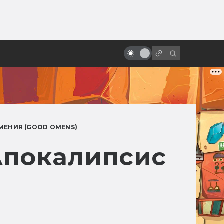
ы»:
«Кто подставил кролика
ыло
Роджера»: 8 фактов, которых вы
не знали
МЕНИЯ (GOOD OMENS)
Апокалипсис