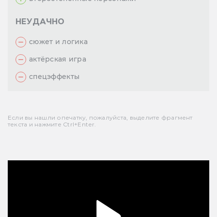
НЕУДАЧНО
сюжет и логика
актёрская игра
спецэффекты
Если вы нашли опечатку, пожалуйста, выделите фрагмент
текста и нажмите Ctrl+Enter.