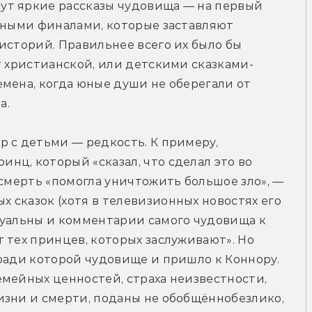
т яркие рассказы чудовища — на первый 
тными финалами, которые заставляют 
историй. Правильнее всего их было бы 
т христианской, или детскими сказками-
мена, когда юные души не оберегали от 
а.
 с детьми — редкость. К примеру, 
ц, который «сказал, что сделал это во 
 смерть «помогла уничтожить большое зло», — 
сказок (хотя в телевизионных новостях его 
туальны и комментарии самого чудовища к 
 тех принцев, которых заслуживают». Но 
ради которой чудовище и пришло к Коннору. 
мейных ценностей, страха неизвестности, 
зни и смерти, поданы не обобщённобезлико, 