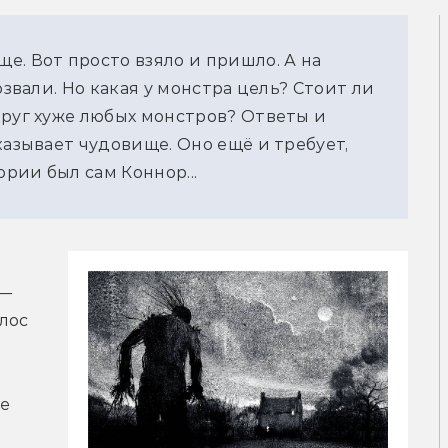
е. Вот просто взяло и пришло. А на
озвали. Но какая у монстра цель? Стоит ли
круг хуже любых монстров? Ответы и
казывает чудовище. Оно ещё и требует,
рии был сам Коннор...
— 
лос 
е 