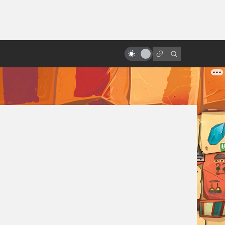
ы»:
ыло
«Робокоп»: как родился и умер
робот-полицейский
»