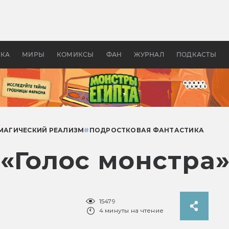
 фильмы смотреть в
Как создавались «Страшил
те 2026? В мире —
фильм, без которого не б
липсис, в России —
бы «Властелина колец»
ие комедии
УКА
МИРЫ
КОМИКСЫ
ФАН
ЖУРНАЛ
ПОДКАСТЫ
МАГИЧЕСКИЙ РЕАЛИЗМ
#
ПОДРОСТКОВАЯ ФАНТАСТИКА
«Голос монстра
15479
4 минуты на чтение