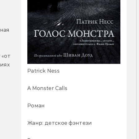
 
ная 
 
«от 
иях 
Patrick Ness
A Monster Calls
Роман
 
Жанр: детское фэнтези
 