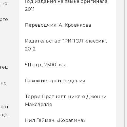
Год издания на языке оригинала:
но 
2011
оге 
Переводчик: А. Кровякова
 
Издательство: "РИПОЛ классик",
2012
511 стр., 2500 экз.
тец 
Похожие произведения:
не 
Терри Пратчетт, цикл о Джонни
Максвелле
вот 
е...
Нил Гейман, «Коралина»