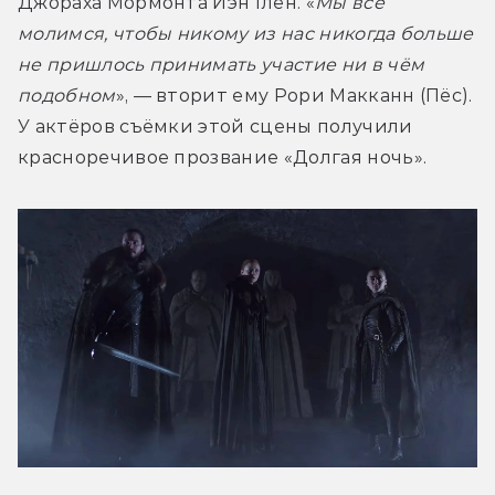
Джораха Мормонта Иэн Глен. «
Мы все 
молимся, чтобы никому из нас никогда больше 
не пришлось принимать участие ни в чём 
подобном
», — вторит ему Рори Макканн (Пёс). 
У актёров съёмки этой сцены получили 
красноречивое прозвание «Долгая ночь».