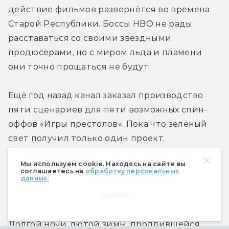
действие фильмов развернётся во времена 
Старой Республики. Боссы HBO не рады 
расставаться со своими звёздными 
продюсерами, но с миром льда и пламени 
они точно прощаться не будут.
Ещё год назад канал заказал производство 
пяти сценариев для пяти возможных спин-
оффов «Игры престолов». Пока что зелёный 
свет получил только один проект, 
разработанный Джейн Голдман. Действие 
Мы используем cookie. Находясь на сайте вы
сериала, получившего неофициальное пока 
соглашаетесь на
обработку персональных
данных.
название «Долгая ночь», развернётся за пять 
тысяч лет до событий «Игры престолов» — на 
Принять
излёте Эпохи Героев, незадолго до начала 
Долгой ночи, лютой зимы, продлившейся 