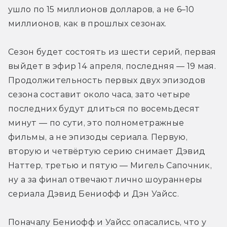
ушло по 15 миллионов долларов, а не 6–10 
миллионов, как в прошлых сезонах.
Сезон будет состоять из шести серий, первая 
выйдет в эфир 14 апреля, последняя — 19 мая. 
Продолжительность первых двух эпизодов 
сезона составит около часа, зато четыре 
последних будут длиться по восемьдесят 
минут — по сути, это полнометражные 
фильмы, а не эпизоды сериала. Первую, 
вторую и четвёртую серию снимает Дэвид 
Наттер, третью и пятую — Мигель Сапочник, 
ну а за финал отвечают лично шоураннеры 
сериала Дэвид Бениофф и Дэн Уайсс.
Поначалу Бениофф и Уайсс опасались, что у 