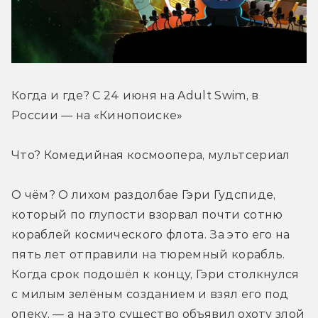
Когда и где? С 24 июня на Adult Swim, в 
России — на «Кинопоиске»
Что? Комедийная космоопера, мультсериал
О чём? О лихом раздолбае Гэри Гудспиде, 
который по глупости взорвал почти сотню 
кораблей космического флота. За это его на 
пять лет отправили на тюремный корабль. 
Когда срок подошёл к концу, Гэри столкнулся 
с милым зелёным созданием и взял его под 
опеку, — а на это существо объявил охоту злой 