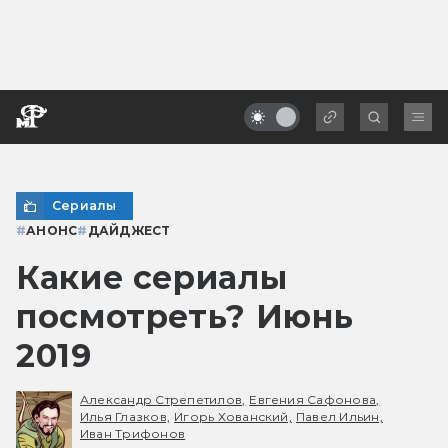
Сериалы
#
АНОНС
#
ДАЙДЖЕСТ
Какие сериалы
посмотреть? Июнь
2019
Александр Стрепетилов,
Евгения Сафонова,
Илья Глазков,
Игорь Хованский,
Павел Ильин,
Иван Трифонов