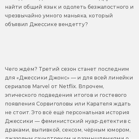
найти общий язык и одолеть безжалостного и 
чрезвычайно умного маньяка, который 
объявил Джессике вендетту?
Тизер
Чего ждём? Третий сезон станет последним 
для «Джессики Джонс» — и для всей линейки 
сериалов Marvel от Netflix. Впрочем, 
эпического подведения итогов и гостевого 
появления Сорвиголовы или Карателя ждать 
не стоит. Это всё ещё персональная история 
Джессики — феминистский нуар-детектив с 
драками, выпивкой, сексом, чёрным юмором, 
джазовым саундтреком и размышлениями о 