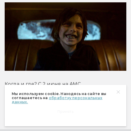
Когда и где? С 2 июня на AMC
Мы используем cookie. Находясь на сайте вы
соглашаетесь на
обработку персональных
Что? Экранизация одноимённого триллера 
данных.
Джо Хилла (сына Стивена Кинга) про вампира-
Принять
убийцу