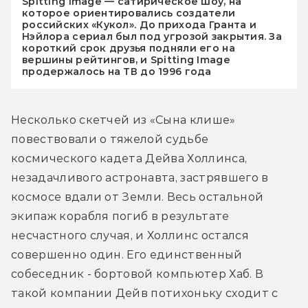
Spitting Image — сатирическое шоу, на
которое ориентировались создатели
российских «Кукол». До прихода Гранта и
Нэйлора сериал был под угрозой закрытия. За
короткий срок друзья подняли его на
вершины рейтингов, и Spitting Image
продержалось на ТВ до 1996 года
Несколько скетчей из «Сына клише» 
повествовали о тяжелой судьбе 
космического кадета Дейва Холлинса, 
незадачливого астронавта, застрявшего в 
космосе вдали от Земли. Весь остальной 
экипаж корабля погиб в результате 
несчастного случая, и Холлинс остался 
совершенно один. Его единственный 
собеседник - бортовой компьютер Хаб. В 
такой компании Дейв потихоньку сходит с 