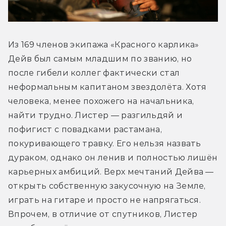
Из 169 членов экипажа «Красного карлика» 
Дейв был самым младшим по званию, но 
после гибели коллег фактически стал 
неформальным капитаном звездолёта. Хотя 
человека, менее похожего на начальника, 
найти трудно. Листер — разгильдяй и 
пофигист с повадками растамана, 
покуривающего травку. Его нельзя назвать 
дураком, однако он ленив и полностью лишён 
карьерных амбиций. Верх мечтаний Дейва — 
открыть собственную закусочную на Земле, 
играть на гитаре и просто не напрягаться. 
Впрочем, в отличие от спутников, Листер 