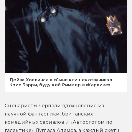
Дейва Холлинса в «Сыне клише» озвучивал
Крис Бэрри, будущий Риммер в «Карлике»
Сценаристы черпали вдохновение из 
научной фантастики, британских 
комедийных сериалов и «Автостопом по 
галактике» Дугласа Адамса, а каждый скетч 