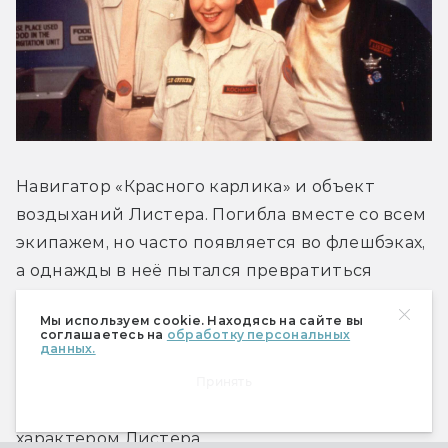
Навигатор «Красного карлика» и объект 
воздыханий Листера. Погибла вместе со всем 
экипажем, но часто появляется во флешбэках, 
а однажды в неё пытался превратиться 
Риммер. Позже в одном из странствий герои 
Мы используем cookie. Находясь на сайте вы
спасли Кочански из альтернативной 
соглашаетесь на
обработку персональных
данных.
реальности. Девушка на время 
присоединилась к команде, но сбежала с 
Принять
корабля, разочарованная поведением и 
характером Листера.