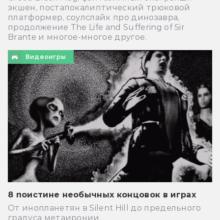
экшен, постапокалиптический трюковой
платформер, соулслайк про динозавра,
продолжение The Life and Suffering of Sir
Brante и многое-многое другое.
Видеоигры
8 поистине необычных концовок в играх
От инопланетян в Silent Hill до предельного
градуса метаиронии.