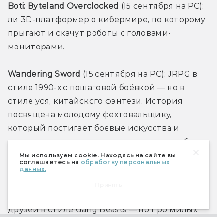
Boti: Byteland Overclocked
 (15 сентября на PC): 
ли 3D-платформер о кибермире, по которому 
прыгают и скачут роботы с головами-
мониторами.
Wandering Sword 
(15 сентября на PC): JRPG в 
стиле 1990-х с пошаговой боёвкой — но в 
стиле уся, китайского фэнтези. История 
посвящена молодому фехтовальщику, 
который постигает боевые искусства и 
пытается понять, почему его пытались убить 
с помощью «замороженной жабы».
Мы используем cookie. Находясь на сайте вы
соглашаетесь на
обработку персональных
данных.
Party Animals
 (20 сентября на PC, X1, XSXS): 
Принять
весёлый мордобой для небольшой компании 
друзей в стиле Gang Beasts — но про милых 