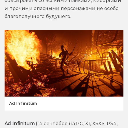
боксировать со всякими панками, киборгами 
и прочими опасными персонажами не особо 
благополучного будушего.
Ad Infinitum
Ad Infinitum
 (14 сентября на PC, X1, XSXS, PS4, 