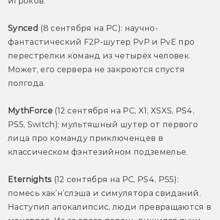
игроков.
Synced 
(8 сентября на PC): научно-
фантастический F2P-шутер PvP и PvE про 
перестрелки команд из четырёх человек. 
Может, его сервера не закроются спустя 
полгода.
MythForce 
(12 сентября на PC, X1, XSXS, PS4, 
PS5, Switch): мультяшный шутер от первого 
лица про команду приключенцев в 
классическом фэнтезийном подземелье.
Eternights 
(12 сентября на PC, PS4, PS5): 
помесь хак’н’слэша и симулятора свиданий. 
Наступил апокалипсис, люди превращаются в 