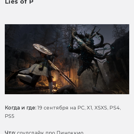
Lies of P
Когда и где: 
19 сентября на PC, X1, XSXS, PS4, 
PS5
Что:
 соулслайк про Пиноккио