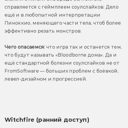
справляется с геймплеем соулслайков. Дело 
ещё и в любопытной интерпретации 
Пиноккио, меняющего части тела, чтоб более 
эффективно резать монстров.
Чего опасаемся:
 что игра так и останется тем, 
что будут называть «Bloodborne дома». Да и 
ещё стандартной болезни соулслайков не от 
FromSoftware — больших проблем с боёвкой, 
левел-дизайном и прогрессией.
Witchfire (ранний доступ)