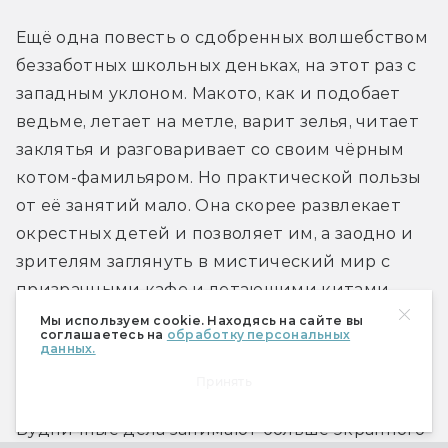
Ещё одна повесть о сдобренных волшебством 
беззаботных школьных деньках, на этот раз с 
западным уклоном. Макото, как и подобает 
ведьме, летает на метле, варит зелья, читает 
заклятья и разговаривает со своим чёрным 
котом-фамильяром. Но практической пользы 
от её занятий мало. Она скорее развлекает 
окрестных детей и позволяет им, а заодно и 
зрителям заглянуть в мистический мир с 
призрачными кафе и летающими китами, 
зачарованными конфетами и шумной роднёй, 
Мы используем cookie. Находясь на сайте вы
соглашаетесь на
обработку персональных
способной телепортироваться прямо к тебе 
данных.
во двор.
Принять
Будничные дела занимают больше экранного 