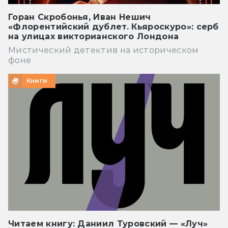
Горан Скробонья, Иван Нешич
«Флорентийский дублет. Кьяроскуро»: серб
на улицах викторианского Лондона
Мистический детектив на историческом
фоне
Книги
Читаем книгу: Даниил Туровский — «Луч»