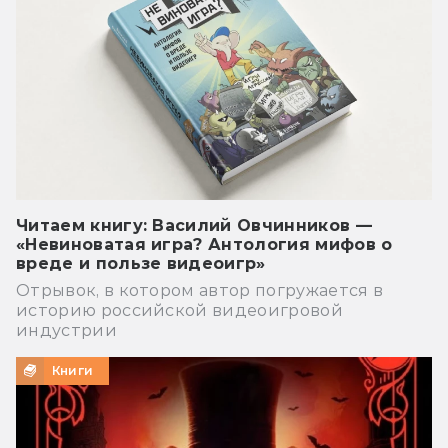
Читаем книгу: Василий Овчинников —
«Невиноватая игра? Антология мифов о
вреде и пользе видеоигр»
Отрывок, в котором автор погружается в
историю российской видеоигровой
индустрии
Книги