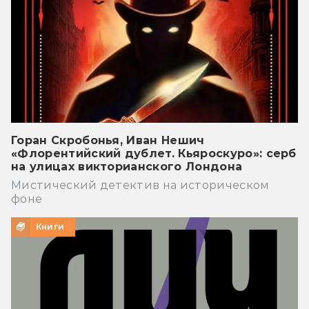
Горан Скробонья, Иван Нешич
«Флорентийский дублет. Кьяроскуро»: серб
на улицах викторианского Лондона
Мистический детектив на историческом
фоне
Книги