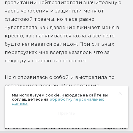
гравитации нейтрализовали значительную 
часть ускорения и защитили меня от 
хлыстовой травмы, но я все равно 
чувствовала, как давление вжимает меня в 
кресло, как натягивается кожа, а все тело 
будто наливается свинцом. При сильных 
перегрузках мне всегда казалось, что за 
секунду я старею на сотню лет.
Но я справилась с собой и выстрелила по 
оставшимся дронам. Мои странные 
способности теперь были напряжены до 
Мы используем cookie. Находясь на сайте вы
соглашаетесь на
обработку персональных
предела. Луч крелльского деструктора — 
данных.
такой яркий, что
Принять
он оставил след на моей сетчатке, — задел по 