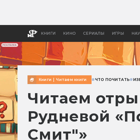
Какие
авгус
апока
детск
КНИГИ
КИНО
СЕРИАЛЫ
ИГРЫ
НА
РЕКЛАМА
Книги
|
Читаем книги
#
ЧТО ПОЧИТАТЬ
#
ИЗ
Читаем отры
Рудневой «П
Смит"»