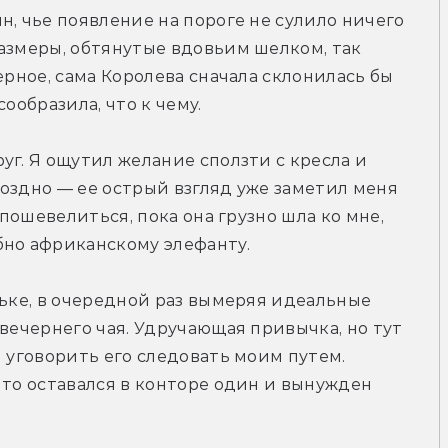
, чье появление на пороге не сулило ничего 
азмеры, обтянутые вдовьим шелком, так 
ерное, сама Королева сначала склонилась бы 
ообразила, что к чему. 
г. Я ощутил желание сползти с кресла и 
оздно — ее острый взгляд уже заметил меня 
 пошевелиться, пока она грузно шла ко мне, 
бно африканскому элефанту. 
ньке, в очередной раз вымеряя идеальные 
вечернего чая. Удручающая привычка, но тут 
 уговорить его следовать моим путем. 
что оставался в конторе один и вынужден 