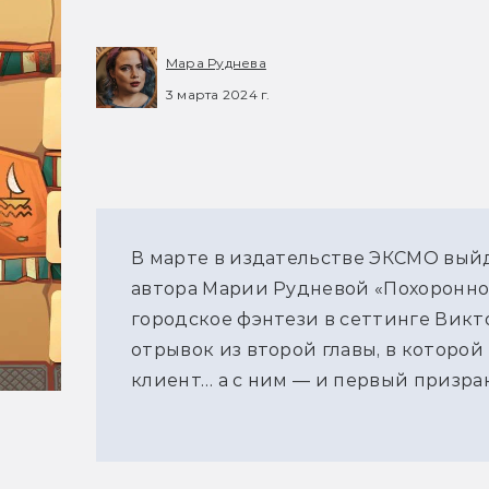
Мара Руднева
3 марта 2024 г.
В марте в издательстве ЭКСМО вый
автора Марии Рудневой «Похоронно
городское фэнтези в сеттинге Вик
отрывок из второй главы, в которо
клиент… а с ним — и первый призрак