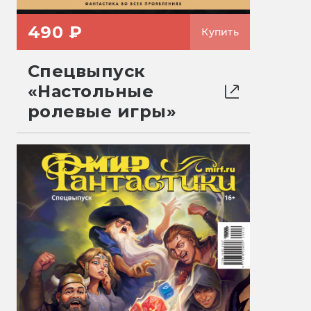
490 ₽
Купить
Спецвыпуск
«Настольные
ролевые игры»