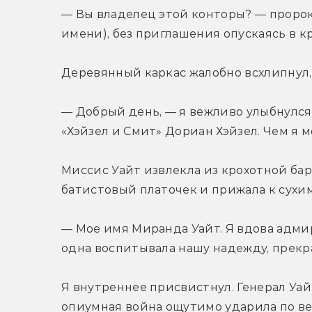
— Вы владелец этой конторы? — пророкот
имени), без приглашения опускаясь в к
Деревянный каркас жалобно всхлипнул,
— Добрый день, — я вежливо улыбнулся.
«Хэйзел и Смит» Дориан Хэйзел. Чем я м
Миссис Уайт извлекла из крохотной ба
батистовый платочек и прижала к сухим
— Мое имя Миранда Уайт. Я вдова адмир
одна воспитывала нашу надежду, прекр
Я внутреннее присвистнул. Генерал Уай
опиумная война ощутимо ударила по ве