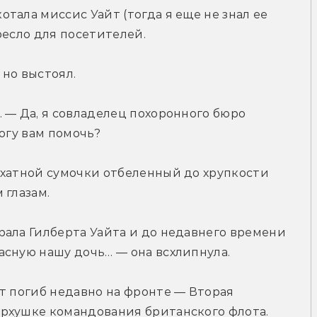
ала миссис Уайт (тогда я еще не знал ее 
ресло для посетителей. 
 но выстоял.
 — Да, я совладелец похоронного бюро 
огу вам помочь? 
рхатной сумочки отбеленный до хрупкости 
 глазам.
ала Гилберта Уайта и до недавнего времени 
асную нашу дочь… — она всхлипнула.
т погиб недавно на фронте — Вторая 
рхушке командования британского флота. 