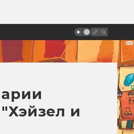
ы»:
ыло
Джордж Ромеро: человек,
который придумал зомби
Марии
"Хэйзел и