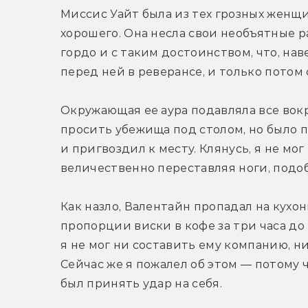
Миссис Уайт была из тех грозных женщин
хорошего. Она несла свои необъятные р
гордо и с таким достоинством, что, нав
перед ней в реверансе, и только потом с
Окружающая ее аура подавляла все вокру
просить убежища под столом, но было п
и пригвоздил к месту. Клянусь, я не мог
величественно переставляя ноги, подо
Как назло, Валентайн пропадал на кухо
пропорции виски в кофе за три часа до 
я не мог ни составить ему компанию, ни
Сейчас же я пожалел об этом — потому 
был принять удар на себя.