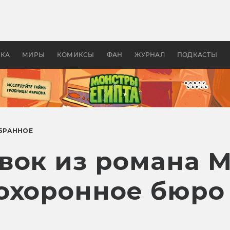
 фильмы смотреть в
Как создавались «Страшил
те 2026? В мире —
фильм, без которого не б
липсис, в России —
бы «Властелина колец»
ие комедии
УКА
МИРЫ
КОМИКСЫ
ФАН
ЖУРНАЛ
ПОДКАСТЫ
БРАННОЕ
вок из романа 
охоронное бюро 