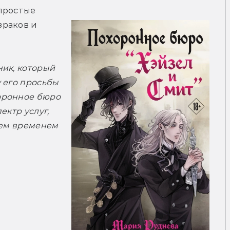
простые 
раков и 
ик, который 
 его просьбы 
ронное бюро 
ктр услуг, 
тем временем 