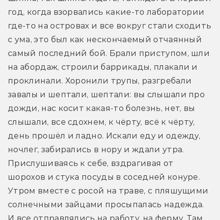
год, когда взорвались какие-то лаборатории 
где-то на островах и все вокруг стали сходить 
с ума, это был как нескончаемый отчаянный 
самый последний бой. Брали приступом, шли 
на абордаж, строили баррикады, плакали и 
проклинали. Хоронили трупы, разгребали 
завалы и шептали, шептали: вы слышали про 
дожди, нас косит какая-то болезнь, нет, вы 
слышали, все сдохнем, к чёрту, всё к чёрту, 
день прошёл и ладно. Искали еду и одежду, 
ночлег, забирались в нору и ждали утра. 
Прислушиваясь к себе, вздрагивая от 
шорохов и стука посуды в соседней конуре. 
Утром вместе с росой на траве, с пляшущими 
солнечными зайцами просыпалась надежда. 
И все отправлялись на работу, на ферму. Там 