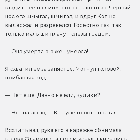
гладить её по лицу, что-то зашептал. Чёрный 
нос его шмыгал, шмыгал, и вдруг Кот не 
выдержал и разревелся. Горестно так, так 
только малыши плачут, слёзы градом.
— Она умерла-а-а же… умерла!
Я схватил её за запястье. Мотнул головой, 
прибавляя ход:
— Нет ещё. Давно не ели, чудики?
— Не зна-аю-ю, — Кот уже просто плакал.
Всхлипывал, рука его в варежке обнимала 
голову Фламинго, а потом уснул, ткнувшись 