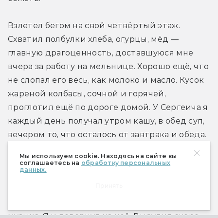
Взлетел бегом на свой четвёртый этаж. 
Схватил полбулки хлеба, огурцы, мёд — 
главную драгоценность, доставшуюся мне 
вчера за работу на мельнице. Хорошо ещё, что 
не слопал его весь, как молоко и масло. Кусок 
жареной колбасы, сочной и горячей, 
проглотил ещё по дороге домой. У Сергеича я 
каждый день получал утром кашу, в обед суп, 
вечером то, что осталось от завтрака и обеда. 
Но сегодня мне у Сергеича ничего не светило 
Мы используем cookie. Находясь на сайте вы
кроме тумаков — я второй раз бросил работу…
соглашаетесь на
обработку персональных
данных.
Принять
Солнце уже почти село за городской 
заросший травой парк. Где-то раздавалась 
музыка. Я и повернул на неё. Вырулил скоро, 