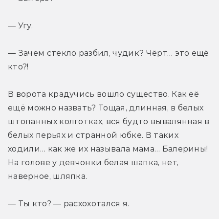
— Угу.
— Зачем стекло разбил, чудик? Чёрт… это ещё 
кто?!
В ворота крадучись вошло существо. Как её 
ещё можно назвать? Тощая, длинная, в белых 
штопанных колготках, вся будто вывалянная в 
белых перьях и странной юбке. В таких 
ходили… как же их называла мама… Балерины! 
На голове у девчонки белая шапка, нет, 
наверное, шляпка.
— Ты кто? — расхохотался я.