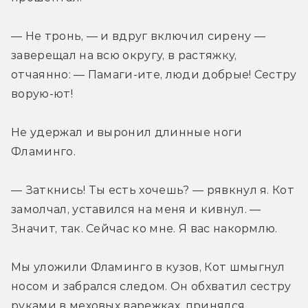
— Не тронь, — и вдруг включил сирену — 
заверещал на всю округу, в растяжку, 
отчаянно: — Памаги-ите, люди добрые! Сестру 
ворую-ют!
Не удержал и выронил длинные ноги 
Фламинго.
— Заткнись! Ты есть хочешь? — рявкнул я. Кот 
замолчал, уставился на меня и кивнул. — 
Значит, так. Сейчас ко мне. Я вас накормлю.
Мы уложили Фламинго в кузов, Кот шмыгнул 
носом и забрался следом. Он обхватил сестру 
руками в меховых варежках, принялся 