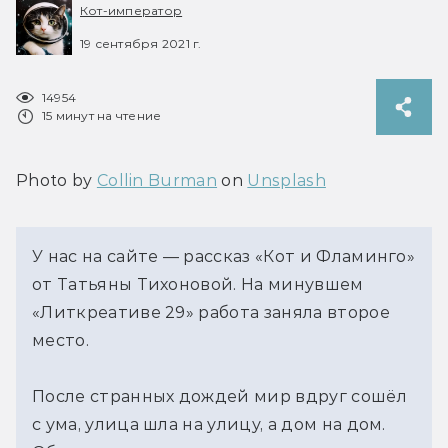
Кот-император
19 сентября 2021 г.
14954
15 минут на чтение
Photo by 
Collin Burman
 on 
Unsplash
У нас на сайте — рассказ «Кот и Фламинго»
от Татьяны Тихоновой. На минувшем
«Литкреативе 29» работа заняла второе
место.
После странных дождей мир вдруг сошёл
с ума, улица шла на улицу, а дом на дом.