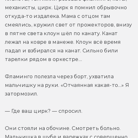
механисты, цирк. Цирк я помнил обрывочно 
откуда-то издалека. Мама с отцом там 
смеялись, кружил свет от прожекторов, внизу 
в пятне света клоун шёл по канату. Канат 
лежал на ковре в манеже. Клоун всё время 
падал и взбирался на канат. Сильно били 
тарелки рядом в оркестре…
Фламинго полезла через борт, ухватила 
мальчишку на руки. «Отчаянная какая-то…» Я 
затормозил.
— Где ваш цирк? — спросил.
Они стояли на обочине. Смотреть больно. 
Мальчишка в шубе и варежках с совершенно 