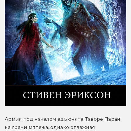
Армия под началом адъюнкта Таворе Паран 
на грани мятежа, однако отважная 