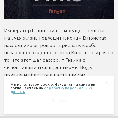
Император Гэвин Гайл — могущественный 
маг, чья жизнь подходит к концу. В поисках 
наследника он решает призвать к себе 
незаконнорождённого сына Кипа, невзирая на 
то, что этот шаг рассорит Гэвина с 
чиновниками и священниками. Ведь 
признание бастарда наследником 
противоречит религии империи и может 
Мы используем cookie. Находясь на сайте вы
соглашаетесь на
обработку персональных
привести к гражданской войне. 
данных.
Принять
Что нас ждёт
: первый роман пенталогии 
«Светоносец», эпического фэнтези в духе 