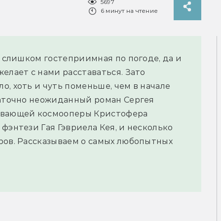
5697
6 минут на чтение
е слишком гостеприимная по погоде, да и
елает с нами расставаться. Зато
, хоть и чуть поменьше, чем в начале
таточно неожиданный роман Сергея
тывающей космооперы Кристофера
фэнтези Гая Гэвриела Кея, и несколько
ров. Рассказываем о самых любопытных