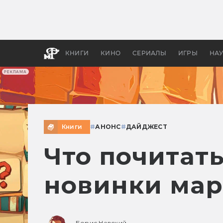
Как с
фильм
бы «В
КНИГИ
КИНО
СЕРИАЛЫ
ИГРЫ
НА
РЕКЛАМА
Книги
#
АНОНС
#
ДАЙДЖЕСТ
Что почитат
новинки мар
Борис Невский