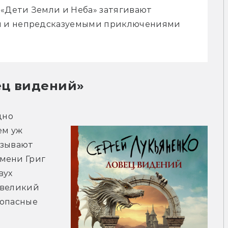
«Дети Земли и Неба» затягивают 
 и непредсказуемыми приключениями 
ец видений»
но 
м уж 
зывают 
мени Григ 
ух 
великий 
опасные 