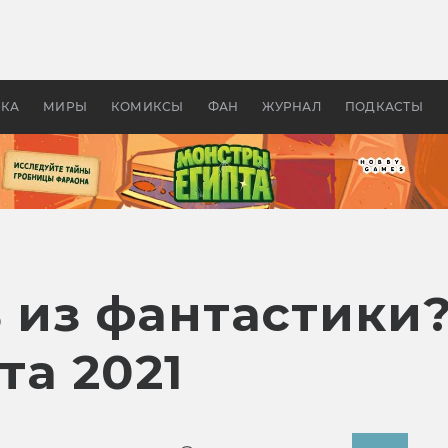
оздавались «Страшилы»:
«Одиссея» Нолана: что эт
, без которого не было
фильм сделал с Гомером и
ластелина колец»
Древней Грецией
УКА
МИРЫ
КОМИКСЫ
ФАН
ЖУРНАЛ
ПОДКАСТЫ
ь из фантастик
та 2021