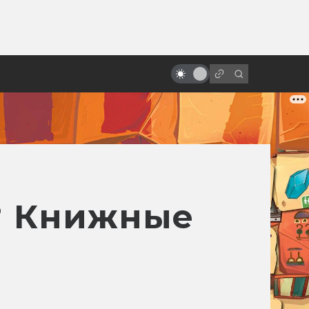
от
20 лет Риддику! Как создавалась
«Чёрная дыра»
и? Книжные