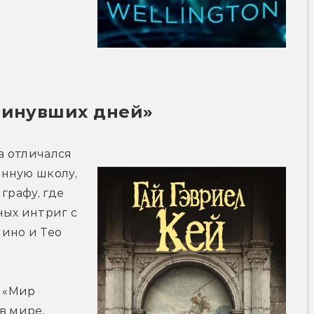
минувших дней»
а отличался 
нную школу, 
рафу, где 
ых интриг с 
ино и Тео 
 «Мир 
 мире, 