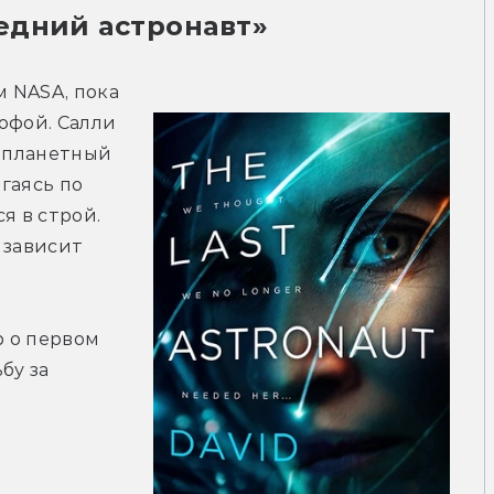
едний астронавт»
 NASA, пока 
офой. Салли 
опланетный 
аясь по 
 в строй. 
зависит 
 о первом 
у за 