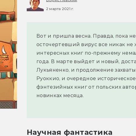
2 марта 2021 г.
Вот и пришла весна. Правда, пока н
осточертевший вирус все никак не ж
интересных книг по-прежнему немало
года. В марте выйдет и новый, дос
Лукьяненко, и продолжение захва
Руоккио, и очередное историческое 
фэнтезийных книг от польских авто
новинках месяца.
Научная фантастика