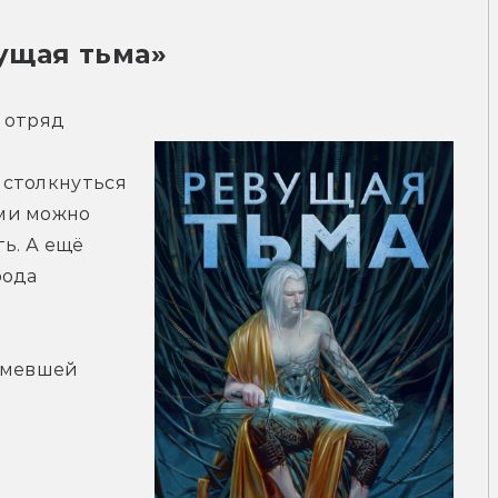
ущая тьма» 
 отряд 
столкнуться 
ми можно 
ь. А ещё 
ода 
умевшей 