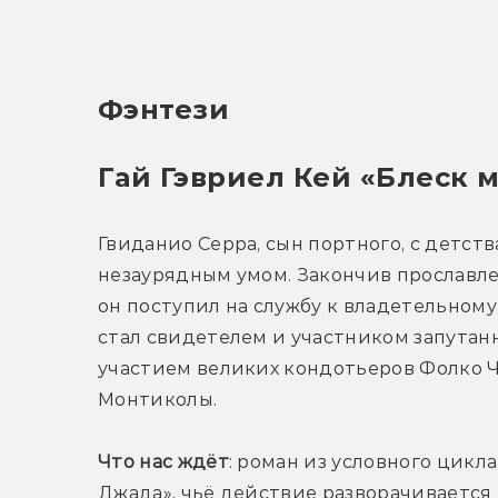
Фэнтези
Гай Гэвриел Кей «Блеск 
Гвиданио Серра, сын портного, с детств
незаурядным умом. Закончив прославле
он поступил на службу к владетельному г
стал свидетелем и участником запутанн
участием великих кондотьеров Фолко Ч
Монтиколы.
Что нас ждёт
: роман из условного цикла
Джада», чьё действие разворачивается в