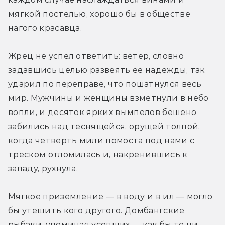
мягкой постелью, хорошо бы в обществе 
нагого красавца.
Жрец не успел ответить: ветер, словно 
задавшись целью развеять ее надежды, так 
ударил по переправе, что пошатнулся весь 
мир. Мужчины и женщины взметнули в небо 
вопли, и десяток ярких вымпелов бешено 
забились над теснящейся, орущей толпой, 
когда четверть мили помоста под нами с 
треском отломилась и, накренившись к 
западу, рухнула.
Мягкое приземление — в воду и в ил — могло 
бы утешить кого другого. Домбангские 
рыбаки, упоминая усопших — как бы те ни 