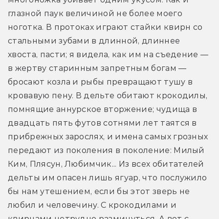
глазной паук величиной не более моего 
ноготка. В протоках играют стайки квирн со 
стальными зубами в длинной, длиннее 
хвоста, пасти; я видела, как им на съедение — 
в жертву старинным запретным богам — 
бросают козла и рыбы превращают тушу в 
кровавую пену. В дельте обитают крокодилы, 
помнящие аннурское вторжение; чудища в 
двадцать пять футов сотнями лет таятся в 
прибрежных зарослях, и имена самых грозных 
передают из поколения в поколение: Милый 
Ким, Плясун, Любимчик... Из всех обитателей 
дельты им опасен лишь ягуар, что послужило 
бы нам утешением, если бы этот зверь не 
любил и человечину. С крокодилами и 
квирнами нетрудно разминуться. А вот с 