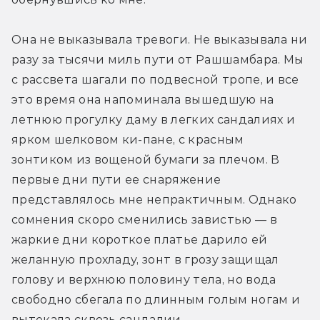
Она не выказывала тревоги. Не выказывала ни 
разу за тысячи миль пути от Рашшамбара. Мы 
с рассвета шагали по подвесной тропе, и все 
это время она напоминала вышедшую на 
летнюю прогулку даму в легких сандалиях и 
ярком шелковом ки-пане, с красным 
зонтиком из вощеной бумаги за плечом. В 
первые дни пути ее снаряжение 
представлялось мне непрактичным. Однако 
сомнения скоро сменились завистью — в 
жаркие дни короткое платье дарило ей 
желанную прохладу, зонт в грозу защищал 
голову и верхнюю половину тела, но вода 
свободно сбегала по длинным голым ногам и 
вытекала сквозь сандалии.