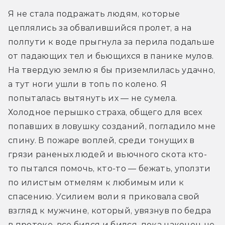
Я не стала подражать людям, которые 
цеплялись за обвалившийся пролет, а на 
полпути к воде прыгнула за перила подальше 
от падающих тел и бьющихся в панике мулов. 
На твердую землю я бы приземлилась удачно, 
а тут ноги ушли в топь по колено. Я 
попыталась вытянуть их — не сумела. 
Холодное перышко страха, общего для всех 
попавших в ловушку созданий, погладило мне 
спину. В пожаре воплей, среди тонущих в 
грязи раненых людей и вьючного скота кто-
то пытался помочь, кто-то — бежать, уползти 
по илистым отмелям к любимым или к 
спасению. Усилием воли я приковала свой 
взгляд к мужчине, который, увязнув по бедра 
в протоке, все бился и бился, пока наконец не 