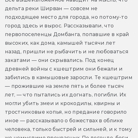
дельта реки Ширван — совсем не 
подходящее место для города, но потому-то 
город здесь и вырос. Рассказывали, что 
первопоселенцы Домбанга, попавшие в край 
высоких, как дома, камышей тысячи лет 
назад, пришли не рыбачить и не любоваться 
закатами — они скрывались. Под конец 
древней войны с кшештрим они бежали и 
забились в камышовые заросли. Те кшештрим 
— прожившие на земле пять и более тысяч 
лет, — что пытались их догнать, погибли. Их 
могли убить змеи и крокодилы, квирны и 
тростниковые копья, но предание говорило 
иное — рассказывало о божествах в облике 
человека, только быстрей и сильней, и к тому 
же немыслимо прекрасных. По легенде, боги 