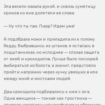
Эла весело махала рукой, и сквозь сумятицу 
криков ко мне долетели ее слова:
— Ну что ты там, Пирр? Идем уже!
Я подобрала ножи и приладила их к голому 
бедру. Выбравшись из штанов, я осталась в 
подштанниках, но исподнее — плохая защита 
от змей и крокодилов. Лучше было поскорей 
выбираться из болота, а значит, предстояло 
пройти напрямик через кучку увязших в иле 
между мной и мостками людей.
Два крокодила подбирались к ним с юга. 
Одна женщина — тонкая как тростинка — 
свирепо колотила четырехфутовым обломком 