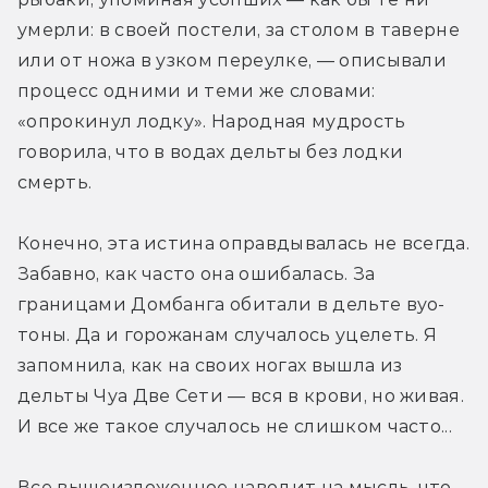
умерли: в своей постели, за столом в таверне 
или от ножа в узком переулке, — описывали 
процесс одними и теми же словами: 
«опрокинул лодку». Народная мудрость 
говорила, что в водах дельты без лодки 
смерть.
Конечно, эта истина оправдывалась не всегда. 
Забавно, как часто она ошибалась. За 
границами Домбанга обитали в дельте вуо-
тоны. Да и горожанам случалось уцелеть. Я 
запомнила, как на своих ногах вышла из 
дельты Чуа Две Сети — вся в крови, но живая. 
И все же такое случалось не слишком часто...
Все вышеизложенное наводит на мысль, что 