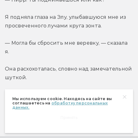
Я подняла глаза на Элу, улыбавшуюся мне из 
просвеченного лучами круга зонта.
— Могла бы сбросить мне веревку, — сказала 
я.
Она расхохоталась, словно над замечательной 
шуткой.
— Нет веревки. К тому же так неинтересно.
Мы используем cookie. Находясь на сайте вы
соглашаетесь на
обработку персональных
данных.
— Ты не забыла, — брюзгливо добавил Коссал, 
Принять
— что впереди у нас сегодня еще пятнадцать 
миль? Веревка была бы ни к чему, удержись 
ты на мосту.