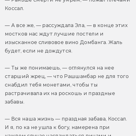
Коссал.
— А все же, — рассуждала Эла, — в конце этих 
мостков нас ждут лучшие постели и 
изысканное сливовое вино Домбанга. Жаль 
будет, если не дождутся.
— Ты же понимаешь, — оглянулся на нее 
старший жрец, — что Рашшамбар не для того 
снабдил тебя монетами, чтобы ты 
растрачивала их на роскошь и праздные 
забавы.
— Вся наша жизнь — праздная забава, Коссал. 
И я, по ка не ушла к богу, намерена при 
каждом случае наслаждаться винами и 