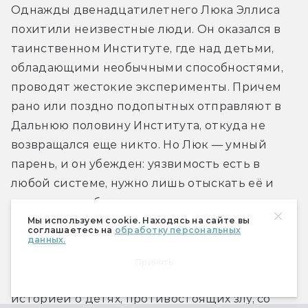
Однажды двенадцатилетнего Люка Эллиса 
похитили неизвестные люди. Он оказался в 
таинственном Институте, где над детьми, 
обладающими необычными способностями, 
проводят жестокие эксперименты. Причем 
рано или поздно подопытных отправляют в 
Дальнюю половину Института, откуда не 
возвращался еще никто. Но Люк — умный 
парень, и он убежден: уязвимость есть в 
любой системе, нужно лишь отыскать её и 
попытаться сбежать…
Мы используем cookie. Находясь на сайте вы
соглашаетесь на
обработку персональных
Что нас ждёт:
 фантастический триллер от 
данных.
короля ужасов. Американские критики уже 
Принять
окрестили его «самой захватывающей 
историей о детях, противостоящих злу, со 