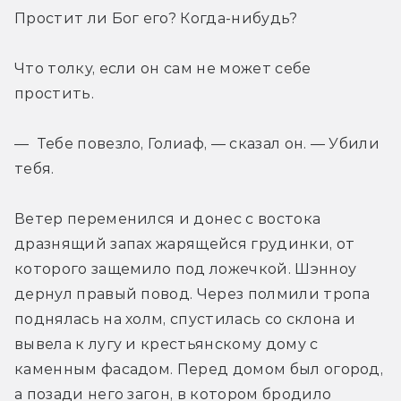
Простит ли Бог его? Когда-нибудь?
Что толку, если он сам не может себе 
простить.
— Тебе повезло, Голиаф, — сказал он. — Убили 
тебя.
Ветер переменился и донес с востока 
дразнящий запах жарящейся грудинки, от 
которого защемило под ложечкой. Шэнноу 
дернул правый повод. Через полмили тропа 
поднялась на холм, спустилась со склона и 
вывела к лугу и крестьянскому дому с 
каменным фасадом. Перед домом был огород, 
а позади него загон, в котором бродило 