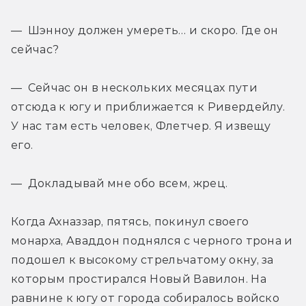
— Шэнноу должен умереть… и скоро. Где он 
сейчас?
— Сейчас он в нескольких месяцах пути 
отсюда к югу и приближается к Ривердейлу. 
У нас там есть человек, Флетчер. Я извещу 
его.
— Докладывай мне обо всем, жрец.
Когда Ахназзар, пятясь, покинул своего 
монарха, Аваддон поднялся с черного трона и 
подошел к высокому стрельчатому окну, за 
которым простирался Новый Вавилон. На 
равнине к югу от города собиралось войско 