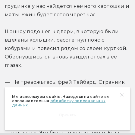
грудинке у нас найдется немного картошки и 
мяты. Ужин будет готов через час.
Шэнноу подошел к двери, в которую были 
вделаны колышки, расстегнул пояс с 
кобурами и повесил рядом со своей курткой. 
Обернувшись, он вновь увидел страх в ее 
глазах.
— Не тревожьтесь, фрей Тейбард. Странник 
должен защищать себя. Но я сказал правду, и 
Мы используем cookie. Находясь на сайте вы
мое слово тверже железа, хотя, конечно, люди 
соглашаетесь на
обработку персональных
данных.
бывают разные.
Принять
— В Ривердейле, мистер Шэнноу, пистолеты 
— редкость. Это была… мирная земля. Если 