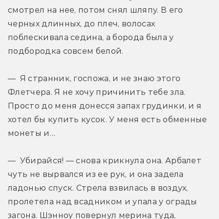
смотрел на нее, потом снял шляпу. В его 
черных длинных, до плеч, волосах 
поблескивала седина, а борода была у 
подбородка совсем белой.
— Я странник, госпожа, и не знаю этого 
Флетчера. Я не хочу причинить тебе зла. 
Просто до меня донесся запах грудинки, и я 
хотел бы купить кусок. У меня есть обменные 
монеты и…
— Убирайся! — снова крикнула она. Арбалет 
чуть не вырвался из ее рук, и она задела 
ладонью спуск. Стрела взвилась в воздух, 
пролетела над всадником и упала у ограды 
загона. Шэнноу повернул мерина туда, 