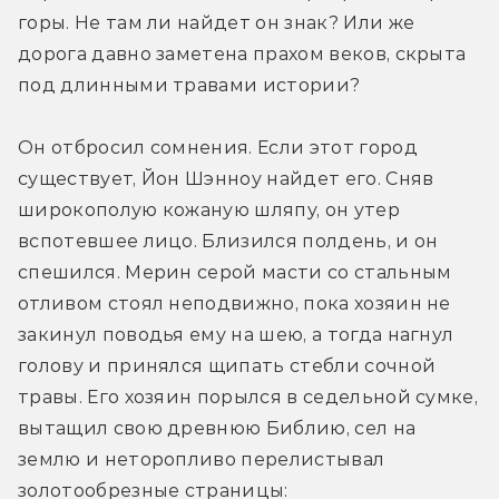
горы. Не там ли найдет он знак? Или же 
дорога давно заметена прахом веков, скрыта 
под длинными травами истории?
Он отбросил сомнения. Если этот город 
существует, Йон Шэнноу найдет его. Сняв 
широкополую кожаную шляпу, он утер 
вспотевшее лицо. Близился полдень, и он 
спешился. Мерин серой масти со стальным 
отливом стоял неподвижно, пока хозяин не 
закинул поводья ему на шею, а тогда нагнул 
голову и принялся щипать стебли сочной 
травы. Его хозяин порылся в седельной сумке, 
вытащил свою древнюю Библию, сел на 
землю и неторопливо перелистывал 
золотообрезные страницы: