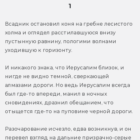
1
Всадник остановил коня на гребне лесистого 
холма и оглядел расстилавшуюся внизу 
пустынную равнину, пологими волнами 
уходившую к горизонту.
И никакого знака, что Иерусалим близок, и 
нигде не видно темной, сверкающей 
алмазами дороги. Но ведь Иерусалим всегда 
был где-то впереди, манил в ночных 
сновидениях, дразнил обещанием, что 
отыщется где-то на пуповине черной дороги.
Разочарование исчезло, едва возникнув, и он 
перевел взгляд на дальние призрачно-серые 