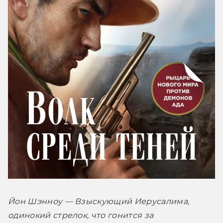
Йон Шэнноу — Взыскующий Иерусалима, 
одинокий стрелок, что гонится за 