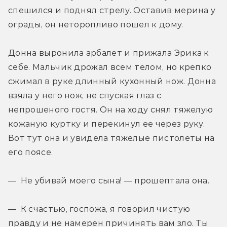
спешился и поднял стрелу. Оставив мерина у 
ограды, он неторопливо пошел к дому.
Донна выронила арбалет и прижала Эрика к 
себе. Мальчик дрожал всем телом, но крепко 
сжимал в руке длинный кухонный нож. Донна 
взяла у него нож, не спуская глаз с 
непрошеного гостя. Он на ходу снял тяжелую 
кожаную куртку и перекинул ее через руку. 
Вот тут она и увидела тяжелые пистолеты на 
его поясе.
— Не убивай моего сына! — прошептала она.
— К счастью, госпожа, я говорил чистую 
правду и не намерен причинять вам зло. Ты 