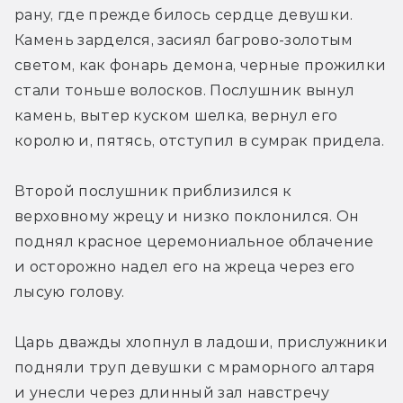
рану, где прежде билось сердце девушки. 
Камень зарделся, засиял багрово-золотым 
светом, как фонарь демона, черные прожилки 
стали тоньше волосков. Послушник вынул 
камень, вытер куском шелка, вернул его 
королю и, пятясь, отступил в сумрак придела.
Второй послушник приблизился к 
верховному жрецу и низко поклонился. Он 
поднял красное церемониальное облачение 
и осторожно надел его на жреца через его 
лысую голову.
Царь дважды хлопнул в ладоши, прислужники 
подняли труп девушки с мраморного алтаря 
и унесли через длинный зал навстречу 