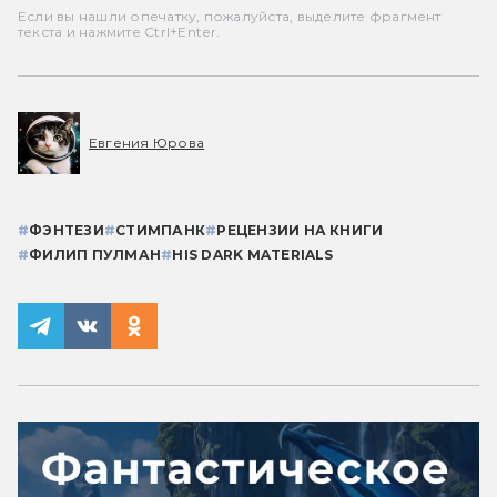
Если вы нашли опечатку, пожалуйста, выделите фрагмент
текста и нажмите Ctrl+Enter.
Евгения Юрова
#
ФЭНТЕЗИ
#
СТИМПАНК
#
РЕЦЕНЗИИ НА КНИГИ
#
ФИЛИП ПУЛМАН
#
HIS DARK MATERIALS