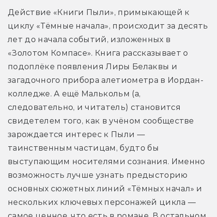
Действие «Книги Пыли», примыкающей к 
циклу «Тёмные начала», происходит за десять 
лет до начала событий, изложенных в 
«Золотом Компасе». Книга рассказывает о 
подоплёке появления Лиры Белаквы и 
загадочного прибора алетиометра в Иордан-
колледже. А ещё Малькольм (а, 
следовательно, и читатель) становится 
свидетелем того, как в учёном сообществе 
зарождается интерес к Пыли — 
таинственным частицам, будто бы 
выступающим носителями сознания. Именно 
возможность лучше узнать предысторию 
основных сюжетных линий «Тёмных начал» и 
нескольких ключевых персонажей цикла — 
самое ценное, что есть в романе. В остальном 