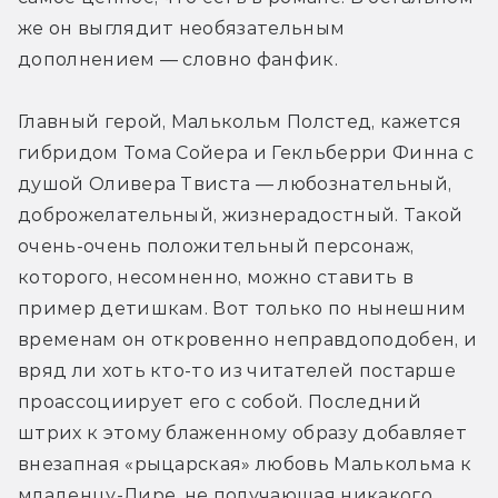
же он выглядит необязательным 
дополнением — словно фанфик.
Главный герой, Малькольм Полстед, кажется 
гибридом Тома Сойера и Гекльберри Финна с 
душой Оливера Твиста — любознательный, 
доброжелательный, жизнерадостный. Такой 
очень-очень положительный персонаж, 
которого, несомненно, можно ставить в 
пример детишкам. Вот только по нынешним 
временам он откровенно неправдоподобен, и 
вряд ли хоть кто-то из читателей постарше 
проассоциирует его с собой. Последний 
штрих к этому блаженному образу добавляет 
внезапная «рыцарская» любовь Малькольма к 
младенцу-Лире, не получающая никакого 