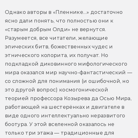
Однако авторы в «Пленнике…» достаточно 
ясно дали понять, что полностью они к 
«старым добрым Олди» не вернутся. 
Разумеется, все читатели, желающие 
эпических битв, божественных чудес и 
этнического колорита, их получат. Но 
подкладкой диковинного мифологического 
мира оказался мир научно-фантастический — 
со сложной для понимания (и ошибочной, но 
это другой вопрос) космогонической 
теорией профессора Козырева да Осью Мира, 
работающей на шестерёнках и двигателе в 
виде одного интеллектуально неразвитого 
боотура. У этой вселенной оказалось не 
только три этажа — традиционные для 