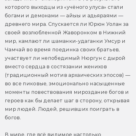
которого выходцы из «учёного улуса» стали 
богами и демонами — айыы и адьяраями — 
древнего мира. Спускается ли Юрюн Уолан за 
своей возлюбленной Жаворонком в Нижний 
мир, камлают ли шаманки-удаганки Умсур и 
Чамчай во время поединка своих братьев, 
участвует ли непобедимый Нюргун с дырой 
вместо сердца в состязании женихов 
(традиционный мотив архаических эпосов) — 
во все пиковые, эмоционально насыщенные 
моменты повествования мироздание богов и 
героев как бы делает шаг в сторону, открывая 
мир людей. Людей, решивших поиграть в 
богов.
В мире, где всё видимое настолько 