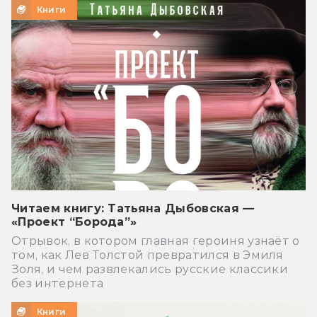
Книги
Читаем книгу: Татьяна Дыбовская —
«Проект “Борода”»
Отрывок, в котором главная героиня узнаёт о
том, как Лев Толстой превратился в Эмиля
Золя, и чем развлекались русские классики
без интернета
Книги