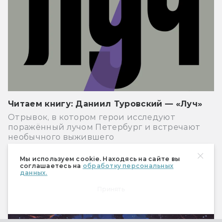
Читаем книгу: Даниил Туровский — «Луч»
Отрывок, в котором герои исследуют
поражённый лучом Петербург и встречают
необычного выжившего
Книги
Мы используем cookie. Находясь на сайте вы
соглашаетесь на
обработку персональных
данных.
Принять