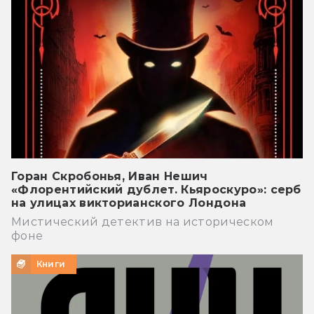
Горан Скробонья, Иван Нешич
«Флорентийский дублет. Кьяроскуро»: серб
на улицах викторианского Лондона
Мистический детектив на историческом
фоне
Книги