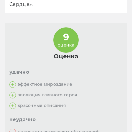
Сердце». 
9
оценка
Оценка
удачно
эффектное мироздание
эволюция главного героя
красочные описания
неудачно
неполнота логических объяснений