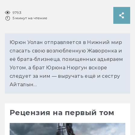
9793
5 минут на чтение
Юрюн Уолан отправляется в Нижний мир
спасать свою возлюбленную Жаворонка и
её брата-близнеца, похищенных адьяраем
Уотом, а брат Юрюна Нюргун вскоре
следует за ним — выручать ещё и сестру
Айталын…
Рецензия на первый том