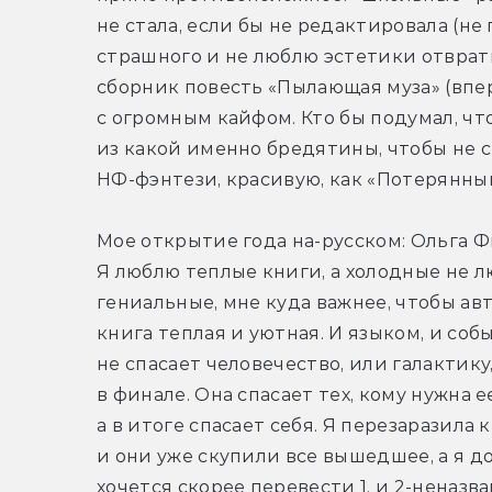
не стала, если бы не редактировала (не 
страшного и не люблю эстетики отврати
сборник повесть «Пылающая муза» (впер
с огромным кайфом. Кто бы подумал, что
из какой именно бредятины, чтобы не 
НФ-фэнтези, красивую, как «Потерянный
Мое открытие года на-русском: Ольга Фи
Я люблю теплые книги, а холодные не лю
гениальные, мне куда важнее, чтобы авт
книга теплая и уютная. И языком, и со
не спасает человечество, или галактику
в финале. Она спасает тех, кому нужна е
а в итоге спасает себя. Я перезаразила
и они уже скупили все вышедшее, а я до
хочется скорее перевести 1. и 2-неназва