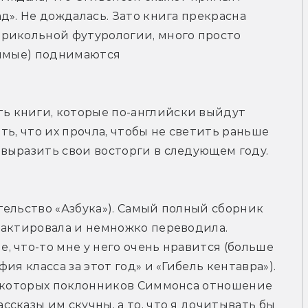
». Не дождалась. Зато книга прекрасна 
рикольной футурологии, много просто 
бимые) поднимаются 
 книги, которые по-английски выйдут 
ать, что их прочла, чтобы не светить раньше 
выразить свои восторги в следующем году. 
ельство «Азбука»). Самый полный сборник 
дактировала и немножко переводила. 
 что-то мне у него очень нравится (больше 
я класса за этот год» и «Гибель кентавра»). 
некоторых поклонников Симмонса отношение 
сказы им скучны, а то, что я дочитывать бы 