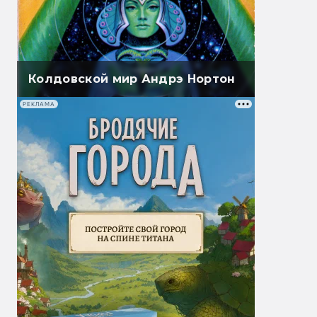
Колдовской мир Андрэ Нортон
РЕКЛАМА