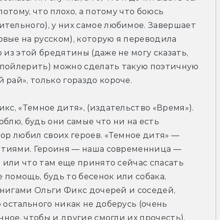
потому, что плохо, а потому что боюсь 
тельного), у них самое любимое. Завершает 
вые на русском), которую я переводила 
 из этой бредятины (даже не могу сказать, 
спойлерить) можно сделать такую поэтичную 
 рай», только гораздо короче.
кс, «Темное дитя», (издательство «Время»). 
блю, будь они самые что ни на есть 
ор любил своих героев. «Темное дитя» — 
бытиями. Героиня — наша современница — 
, или что там еще принято сейчас спасать 
е помощь, будь то бесенок или собака, 
 книгами Ольги Фикс дочерей и соседей, 
 остального никак не доберусь (очень 
нное, чтобы и другие смогли их прочесть), 