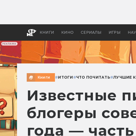
Как с
фильм
бы «В
КНИГИ
КИНО
СЕРИАЛЫ
ИГРЫ
НА
РЕКЛАМА
Книги
#
ИТОГИ
#
ЧТО ПОЧИТАТЬ
#
ЛУЧШИЕ 
Известные п
блогеры сов
года — часть