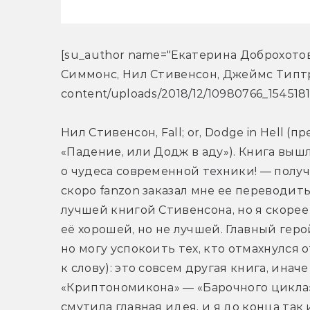
[su_author name="Екатерина Доброхотов
Симмонс, Нил Стивенсон, Джеймс Типтри
content/uploads/2018/12/10980766_154518
Нил Стивенсон, Fall; or, Dodge in Hell (
«Падение, или Додж в аду»). Книга вышл
о чудеса современной техники! — получи
скоро fanzon заказал мне ее переводит
лучшей книгой Стивенсона, но я скорее
её хорошей, но не лучшей. Главный геро
но могу успокоить тех, кто отмахнулся о
к слову): это совсем другая книга, инач
«Криптономикона» — «Барочного цикла» 
смутила главная идея, и я до конца так