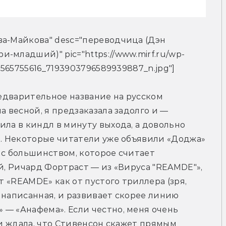
а-Майкова" desc="переводчица (Дэн 
-младший)" pic="https://www.mirf.ru/wp-
1565755616_7193903796589939887_n.jpg"]
предварительное название на русском 
а весной, я предзаказала задолго и — 
ла в киндл в минуту выхода, а довольно 
ь. Некоторые читатели уже объявили «Доджа» 
 с большинством, которое считает 
й, Ричард Фортраст — из «Вируса "REAMDE"», 
т «REAMDE» как от пустого триллера (зря, 
е написанная, и развивает скорее линию 
— «Анафема». Если честно, меня очень 
 и ждала, что Стивенсон скажет прямым 