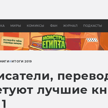
оздавались «Страшилы»:
«Одиссея» Нолана: что эт
, без которого не было
фильм сделал с Гомером и
ластелина колец»
Древней Грецией
УКА
МИРЫ
КОМИКСЫ
ФАН
ЖУРНАЛ
ПОДКАСТЫ
КНИГИ
#
ИТОГИ 2019
исатели, перево
етуют лучшие кн
 1