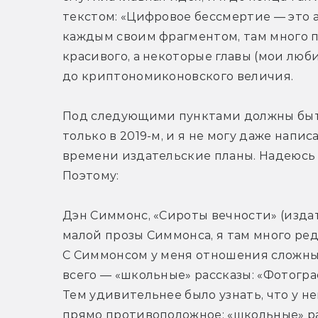
текстом: «Цифровое бессмертие — это ад
каждым своим фрагментом, там много п
красивого, а некоторые главы (мои лю
до криптономиконовского величия.
Под следующими пунктами должны быть
только в 2019-м, и я не могу даже напис
времени издательские планы. Надеюсь 
Поэтому:
Дэн Симмонс, «Сироты вечности» (издат
малой прозы Симмонса, я там много ре
С Симмонсом у меня отношения сложные,
всего — «школьные» рассказы: «Фотографи
Тем удивительнее было узнать, что у 
прямо противоположное: «школьные» рас