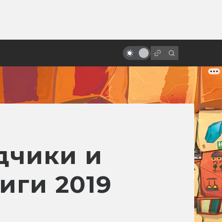
от
Как делают дубляж и
озвучивание фильмов
дчики и
иги 2019