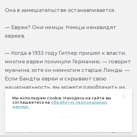
Она в замешательстве останавливается.
— Евреи? Они немцы. Немцы ненавидят 
евреев.
— Когда в 1933 году Гитлер пришел к власти, 
многие евреи покинули Германию, — говорит 
мужчина, хотя он немногим старше Линды. — 
Если Бандты евреи и скрывают свою 
национальность, вы можете разоблачить их…
Мы используем cookie. Находясь на сайте вы
соглашаетесь на
обработку персональных
Он умолкает, но Линда уже не торопится 
данных.
уйти от него.
Принять
Если она разоблачит Бандтов, ей отдадут их 