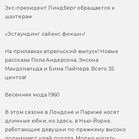
Экс-президент Линдберг обращается к 
шахтерам
«Эстаундинг сайенс фикшн»!
На прилавках апрельский выпуск! Новые 
рассказы Пола Андерсона, Энсона 
Макдональда и Бима Пайпера. Всего 35 
центов!
Весенняя мода 1960
В этом сезоне в Лондоне и Париже носят 
длинные юбки, но здесь, в Нью-Йорке, 
работающие девушки по-прежнему высоко 
поднимают край подола. Модно носить 