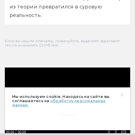
из теории превратился в суровую 
реальность.
Если вы нашли опечатку, пожалуйста, выделите фрагмент
текста и нажмите Ctrl+Enter.
Мы используем cookie. Находясь на сайте вы
соглашаетесь на
обработку персональных
данных.
Принять
00:00
00:00