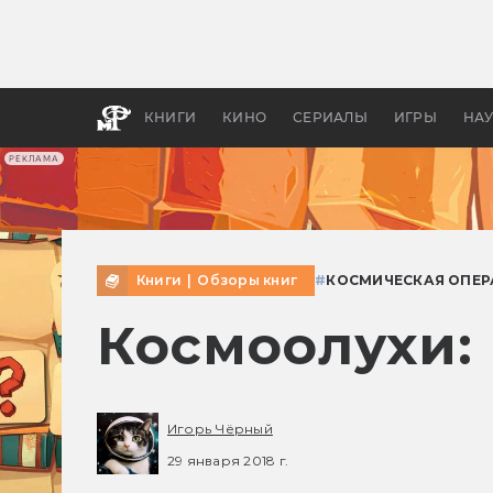
Какие
авгус
апока
детск
КНИГИ
КИНО
СЕРИАЛЫ
ИГРЫ
НА
РЕКЛАМА
Книги
|
Обзоры книг
#
КОСМИЧЕСКАЯ ОПЕР
Космоолухи:
Игорь Чёрный
29 января 2018 г.