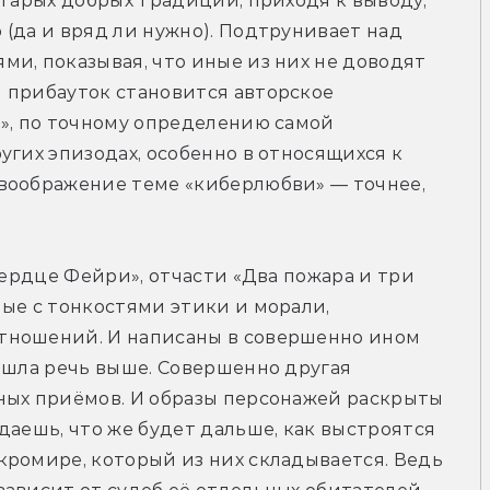
старых добрых традиций, приходя к выводу, 
(да и вряд ли нужно). Подтрунивает над 
и, показывая, что иные из них не доводят 
 прибауток становится авторское 
», по точному определению самой 
гих эпизодах, особенно в относящихся к 
воображение теме «киберлюбви» — точнее, 
Сердце Фейри», отчасти «Два пожара и три 
ые с тонкостями этики и морали, 
тношений. И написаны в совершенно ином 
 шла речь выше. Совершенно другая 
ных приёмов. И образы персонажей раскрыты 
даешь, что же будет дальше, как выстроятся 
ромире, который из них складывается. Ведь 