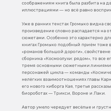
соображениям книга была разбита на д
иллюстрациями — но всё равно восприн
Уже в ранних текстах Громыко видна св
произведение словно распадается на о
сюжетами. Особенно это характерно для 
книгах Громыко подобный приём тоже в
«романов большой дороги», свойствене
сборника «Космоолухи: рядом», то все е
тремя основными сюжетными линиями. 
персонажей цикла — команды «Космическ
нелёгких взаимоотношениях главы Карн
его нового киборга Кая, третья рассказ
биороботах — Трикси, Вороне и Лаки.
Автор умело чередует весёлые и груст