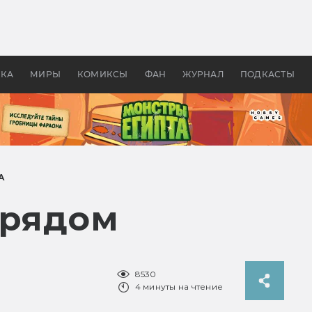
 фильмы смотреть в
Как создавались «Страшил
те 2026? В мире —
фильм, без которого не б
липсис, в России —
бы «Властелина колец»
ие комедии
УКА
МИРЫ
КОМИКСЫ
ФАН
ЖУРНАЛ
ПОДКАСТЫ
А
 рядом
8530
4 минуты на чтение