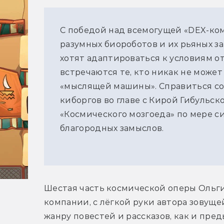
С победой над всемогущей «DEX-ко
разумных биороботов и их рьяных з
хотят адаптироваться к условиям о
встречаются те, кто никак не може
«мыслящей машины». Справиться со
киборгов во главе с Кирой Гибульс
«Космического мозгоеда» по мере с
благородных замыслов.
Шестая часть космической оперы Ольги
компании, с лёгкой руки автора зовущей
жанру повестей и рассказов, как и пре