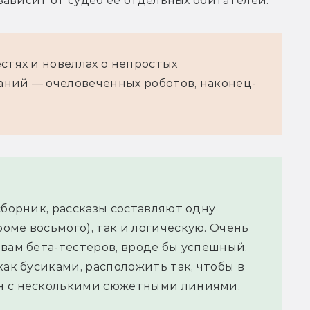
ависит от судеб её отдельных обитателей.
стях и новеллах о непростых
аний — очеловеченных роботов, наконец-
сборник, рассказы составляют одну
оме восьмого), так и логическую. Очень
овам бета-тестеров, вроде бы успешный.
как бусиками, расположить так, чтобы в
н с несколькими сюжетными линиями.