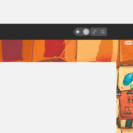
ы»:
ыло
5 лучших фильмов о вампирах