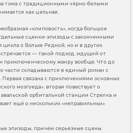
ва тома с традиционными чёрно-белыми 
имается как цельная.
оеобразная «клиповость», когда большое 
тдельные сценки-эпизоды с законченными 
цикла о Вольхе Редной, но и в других 
стречается — такой подход, идущий от 
н приключенческому жанру вообще. Что до 
го части складываются в единый роман с 
Первая связана с приключениями основных 
ого мозгоеда», вторая повествует о 
авальской орбитальной станции Стрелка и 
ывает ещё о нескольких «неправильных» 
ные эпизоды, причём серьёзные сцены 