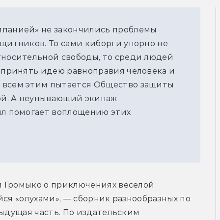
мпанией» не закончились проблемы
ащитников. То сами киборги упорно не
тносительной свободы, то среди людей
т принять идею равноправия человека и
 всем этим пытается Общество защиты
кой. А неунывающий экипаж
ил помогает воплощению этих
 Громыко о приключениях весёлой 
ся «олухами», — сборник разнообразных по 
дыдущая часть. По издательским 