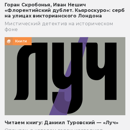
Горан Скробонья, Иван Нешич
«Флорентийский дублет. Кьяроскуро»: серб
на улицах викторианского Лондона
Мистический детектив на историческом
фоне
Книги
Читаем книгу: Даниил Туровский — «Луч»