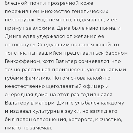
бледной, почти прозрачной коже, 
пережившей множество генетических 
перегрузок. Еще немного, подумал он, и ее 
примут за элохима. Дама была явно пьяна, и 
Динге едва удержался от желания ее 
оттолкнуть. Следующим оказался какой-то 
толстяк, пытавшийся представиться бароном 
Генхоффеном, хотя Вальтер сомневался, что 
точно расслышал произнесенную слюнявыми 
губами фамилию. Потом снова какой-то 
неестественно щеголеватый офицер и 
очередная дама, на этот раз годившаяся 
Вальтеру в матери. Динге улыбался каждому 
и издавал культурные звуки, но взгляд его 
был полон отвращения, которого, к счастью, 
никто не замечал.