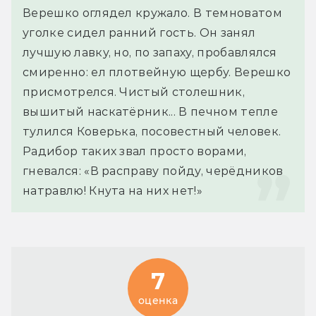
Верешко оглядел кружало. В темноватом 
уголке сидел ранний гость. Он занял 
лучшую лавку, но, по запаху, пробавлялся 
смиренно: ел плотвейную щербу. Верешко 
присмотрелся. Чистый столешник, 
вышитый наскатёрник... В печном тепле 
тулился Коверька, посовестный человек. 
Радибор таких звал просто ворами, 
гневался: «В расправу пойду, черёдников 
натравлю! Кнута на них нет!»
7
оценка