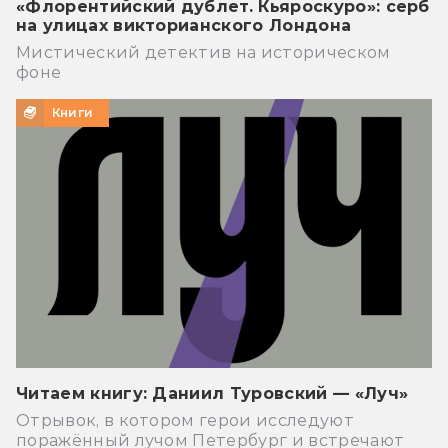
«Флорентийский дублет. Кьяроскуро»: серб
на улицах викторианского Лондона
Мистический детектив на историческом
фоне
Книги
Читаем книгу: Даниил Туровский — «Луч»
Отрывок, в котором герои исследуют
поражённый лучом Петербург и встречают