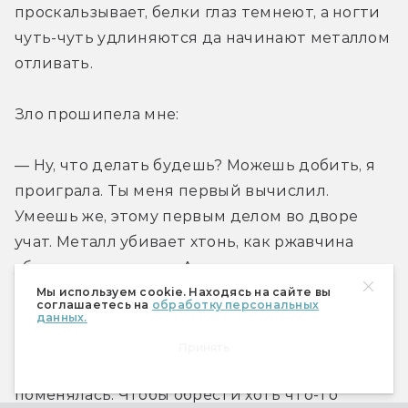
проскальзывает, белки глаз темнеют, а ногти 
чуть-чуть удлиняются да начинают металлом 
отливать. 
Зло прошипела мне: 
— Ну, что делать будешь? Можешь добить, я 
проиграла. Ты меня первый вычислил. 
Умеешь же, этому первым делом во дворе 
учат. Металл убивает хтонь, как ржавчина 
убивает механизмы. А мы и есть ржавчина на 
теле этого города, потому что не 
Мы используем cookie. Находясь на сайте вы
соглашаетесь на
обработку персональных
вписываемся во всю эту индустриальщину, 
данных.
жуткую урбанистику и безнадёгу. Мы другие. 
Принять
И более того: я бы с радостью с тобой 
поменялась. Чтобы обрести хоть что-то 