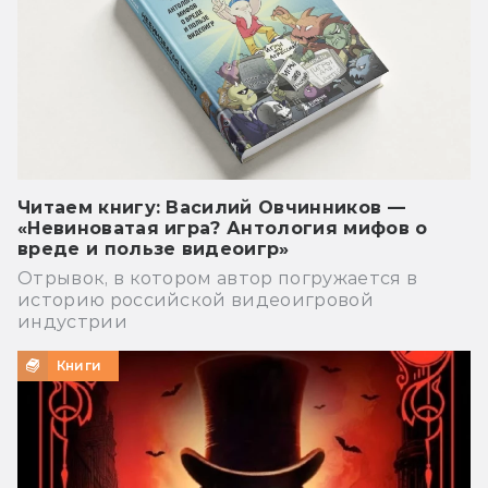
Читаем книгу: Василий Овчинников —
«Невиноватая игра? Антология мифов о
вреде и пользе видеоигр»
Отрывок, в котором автор погружается в
историю российской видеоигровой
индустрии
Книги