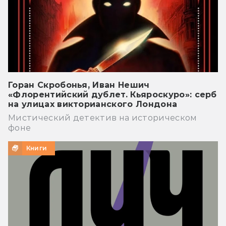
Горан Скробонья, Иван Нешич
«Флорентийский дублет. Кьяроскуро»: серб
на улицах викторианского Лондона
Мистический детектив на историческом
фоне
Книги