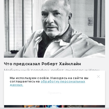
Что предсказал Роберт Хайнлайн
Мобильный телефон, робот-пылесос и Илон
Маск
Мы используем cookie. Находясь на сайте вы
соглашаетесь на
обработку персональных
данных.
Книги
Принять