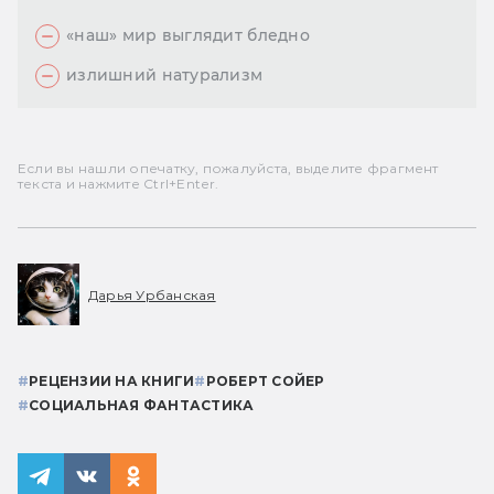
«
наш
»
мир выглядит бледно
излишний натурализм
Если вы нашли опечатку, пожалуйста, выделите фрагмент
текста и нажмите Ctrl+Enter.
Дарья Урбанская
#
РЕЦЕНЗИИ НА КНИГИ
#
РОБЕРТ СОЙЕР
#
СОЦИАЛЬНАЯ ФАНТАСТИКА