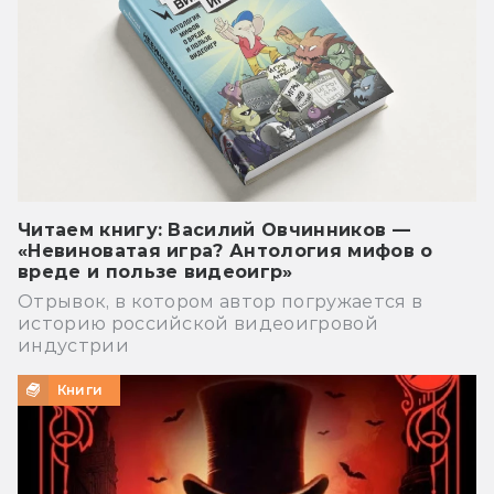
Читаем книгу: Василий Овчинников —
«Невиноватая игра? Антология мифов о
вреде и пользе видеоигр»
Отрывок, в котором автор погружается в
историю российской видеоигровой
индустрии
Книги