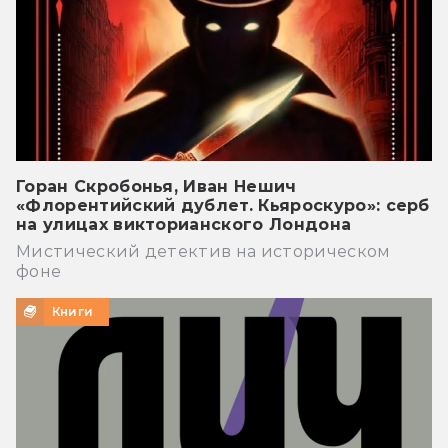
Горан Скробонья, Иван Нешич
«Флорентийский дублет. Кьяроскуро»: серб
на улицах викторианского Лондона
Мистический детектив на историческом
фоне
Книги