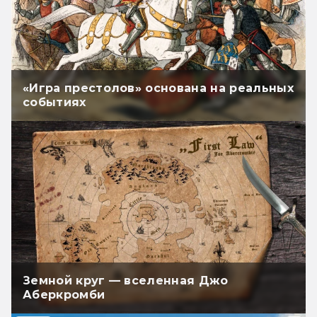
добавила размаху и эпичности,
чего уж).
«Игра престолов» основана на реальных
событиях
Земной круг — вселенная Джо
Аберкромби