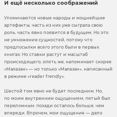
(одном из двух), зато будут: Кеннет
И ещё несколько соображений
с отрядом, Альтсин, Деанна,
Ласкольник (через ПОВ Кайлеан),
Упоминаются новые народы и мощнейшие 
Кайла — это основные линии. Также
артефакты, часть из них уже сыграла свою 
мы увидим императорский двор
роль, часть явно появится в будущем. Но это 
(через ПОВ-ов 1 и 3 Крыс и один раз —
не умножение сущностей, потому что 
глазами императора); Второй из Крыс
предпосылки всего этого были в первых 
покажет нам одно из Урочищ, которое
книгах. Но ставки растут и масштаб 
находится очень близко к столице
происходящего, опять же, напоминает скорее 
и впервые за многие годы начало
«Малазан» — но только «Малазан», написанный 
проявлять активность; лагерь
в режиме «reader frendly».
восставших рабов меекханского
(и не только) происхождения нам
Шестой том явно не будет последним. Но, 
покажут через ПОВ-ы простых солдат.
по моим внутренним ощущениям, пятый был 
переломным: позади осталось больше, чем 
Я ждал, что императора рано или
впереди. Впрочем, мои ощущения — дело 