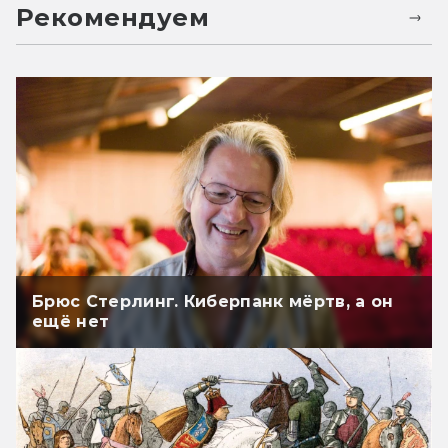
время проводит среди ваихиров. Они
Рекомендуем
в конце концов отправляются
совершать невозможное (по крайней
мере — то, что раньше
им не удавалось), а её берут с собой.
В конце этой линии несколько
мощных твистов, и из неё же
мы узнаём о природе ваихиров,
прошлом Мрака... а, и увидим
скованного бога. Впечатляет.
Брюс Стерлинг. Киберпанк мёртв, а он
(При этом мне кажется, что эту линию
ещё нет
Вегнер собирался ввести позже,
но потом передумал и вставил сюда:
видимо, из-за этого книга
и задержалась. Ну и не зря: она