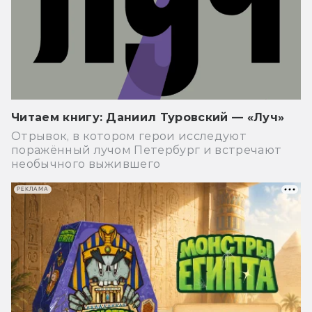
Читаем книгу: Даниил Туровский — «Луч»
Отрывок, в котором герои исследуют
поражённый лучом Петербург и встречают
необычного выжившего
РЕКЛАМА