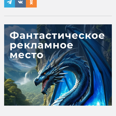
который он объял. Ну как
«разбирается»: на месте он не сидит,
а активно перемещается по миру,
в конце концов его линия
пересекается с линией Кеннета.
В финале Альтсин делает
неожиданное предложение ахерам
(и их верховному шаману в частности).
Деанна, соответственно, встречается
с чаарданом Ласкольника. Но у неё там
восстание, которое она не хочет
подавлять ценой резни, —
а обстоятельства к этому толкают.
4. Кайла попадает в Мрак и какое-то