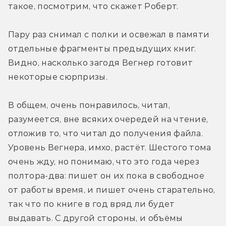
поздно убьют, но Вегнер сделал
такое, посмотрим, что скажет Роберт.
коварнее: тот отправляется к этому
вот Урочищу, Первый из Крыс узнаёт,
Пару раз снимал с полки и освежал в памяти 
что там сейчас случится пипец,
отдельные фрагменты предыдущих книг. 
и спешит, чтобы немедленно вызвать
Видно, насколько загодя Вегнер готовит 
императора обратно... и дальше в этой
некоторые сюрпризы.
линии глав нет, ждите шестого тома.
В общем, очень понравилось, читал, 
Да, сам император и верховные Крысы
разумеется, вне всяких очередей на чтение, 
(как и Гончая) очень классно сделаны.
отложив то, что читал до получения файла. 
Мы видели до сих пор только
Уровень Вегнера, имхо, растёт. Шестого тома 
третьего, если память меня
очень жду, но понимаю, что это года через 
не подводит. Глава с ПОВ-ом Первого
полтора-два: пишет он их пока в свободное 
из Крыс ооочень интересную
от работы время, и пишет очень старательно, 
информацию добавила, да и сам образ
так что по книге в год вряд ли будет 
этого персонажа интересный.
выдавать. С другой стороны, и объёмы 