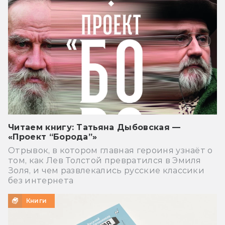
Читаем книгу: Татьяна Дыбовская —
«Проект “Борода”»
Отрывок, в котором главная героиня узнаёт о
том, как Лев Толстой превратился в Эмиля
Золя, и чем развлекались русские классики
без интернета
Книги