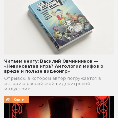
Читаем книгу: Василий Овчинников —
«Невиноватая игра? Антология мифов о
вреде и пользе видеоигр»
Отрывок, в котором автор погружается в
историю российской видеоигровой
индустрии
Книги