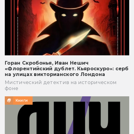
Горан Скробонья, Иван Нешич
«Флорентийский дублет. Кьяроскуро»: серб
на улицах викторианского Лондона
Мистический детектив на историческом
фоне
Книги