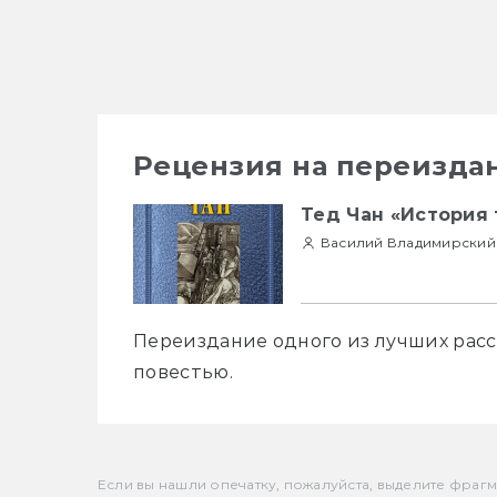
Рецензия на переизда
Тед Чан «История
Василий Владимирский
Переиздание одного из лучших расс
повестью.
Если вы нашли опечатку, пожалуйста, выделите фрагмен