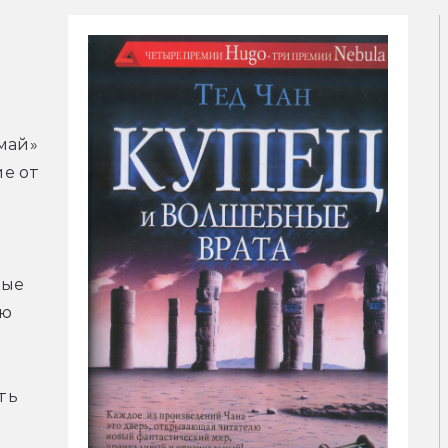
май» 
е от 
 
ые 
ю 
ь 