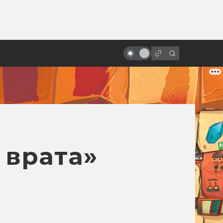
от
Фильму «Троя» — 20 лет! Прошёл
ли он проверку временем?
 врата»