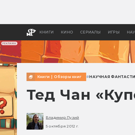
Как с
фильм
бы «В
КНИГИ
КИНО
СЕРИАЛЫ
ИГРЫ
НА
РЕКЛАМА
Книги
|
Обзоры книг
#
НАУЧНАЯ ФАНТАСТ
Тед Чан «Ку
Владимир Пузий
5 октября 2012 г.