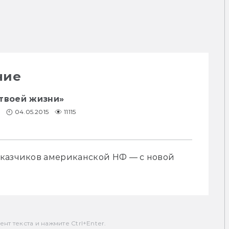
ние
 твоей жизни»
04.05.2015
11115
казчиков американской НФ — с новой 
т текста и нажмите Ctrl+Enter.