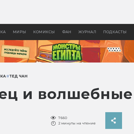
оздавались «Страшилы»:
«Одиссея» Нолана: что эт
, без которого не было
фильм сделал с Гомером и
ластелина колец»
Древней Грецией
УКА
МИРЫ
КОМИКСЫ
ФАН
ЖУРНАЛ
ПОДКАСТЫ
ИКА
#
ТЕД ЧАН
пец и волшебные
7660
2 минуты на чтение