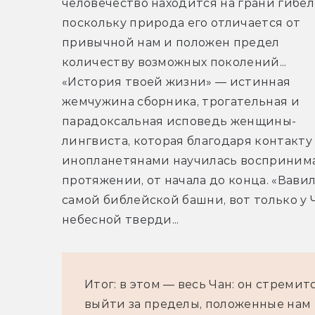
человечество находится на грани гибели
поскольку природа его отличается от 
привычной нам и положен предел 
количеству возможных поколений... 
«История твоей жизни» — истинная 
жемчужина сборника, трогательная и 
парадоксальная исповедь женщины-
лингвиста, которая благодаря контакту 
инопланетянами научилась воспринима
протяжении, от начала до конца. «Вави
самой библейской башни, вот только у 
небесной тверди...
Итог: в этом — весь Чан: он стреми
выйти за пределы, положенные нам п