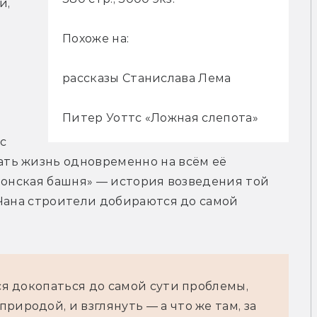
, 
Похоже на:
рассказы Станислава Лема
Питер Уоттс «Ложная слепота»
с 
ть жизнь одновременно на всём её 
лонская башня» — история возведения той 
Чана строители добираются до самой 
тся докопаться до самой сути проблемы,
риродой, и взглянуть — а что же там, за