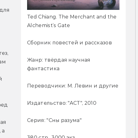
 
для 
Ted Chiang. The Merchant and the
Alchemist’s Gate
Сборник повестей и рассказов
з, 
Жанр: твёрдая научная
м 
фантастика
 
Переводчики: М. Левин и другие
 
Издательство: "АСТ", 2010
ед 
Серия: "Сны разума"
ая 
а 
380 стр., 3000 экз.