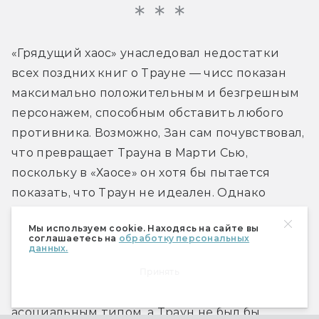
«Грядущий хаос» унаследовал недостатки 
всех поздних книг о Трауне — чисс показан 
максимально положительным и безгрешным 
персонажем, способным обставить любого 
противника. Возможно, Зан сам почувствовал, 
что превращает Трауна в Марти Сью, 
поскольку в «Хаосе» он хотя бы пытается 
показать, что Траун не идеален. Однако 
ошибки Митт’рау’нуруодо малочисленны и не 
Мы используем cookie. Находясь на сайте вы
оказывают никакого влияния на его карьеру, а 
соглашаетесь на
обработку персональных
данных.
что касается недостатков… они-то и делают 
его таким, какой он есть. В конце концов, 
Принять
Шерлок Холмс тоже был нелюдимым 
асоциальным типом, а Траун не был бы 