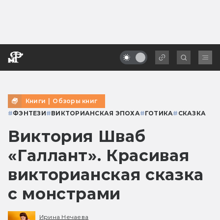
Книги
|
Обзоры книг
#
ФЭНТЕЗИ
#
ВИКТОРИАНСКАЯ ЭПОХА
#
ГОТИКА
#
СКАЗКА
Виктория Шваб
«Галлант». Красивая
викторианская сказка
с монстрами
Ирина Нечаева