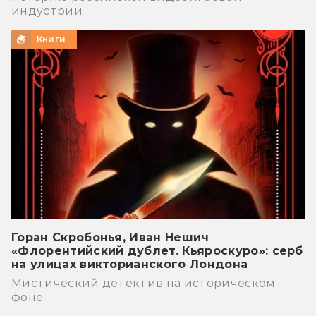
индустрии
Книги
Горан Скробонья, Иван Нешич
«Флорентийский дублет. Кьяроскуро»: серб
на улицах викторианского Лондона
Мистический детектив на историческом
фоне