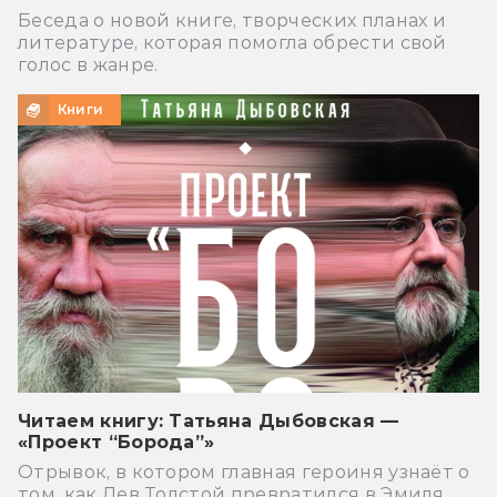
Беседа о новой книге, творческих планах и
литературе, которая помогла обрести свой
голос в жанре.
Книги
Читаем книгу: Татьяна Дыбовская —
«Проект “Борода”»
Отрывок, в котором главная героиня узнаёт о
том, как Лев Толстой превратился в Эмиля