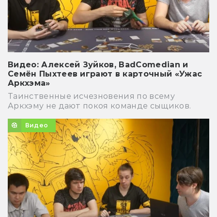
Видео: Алексей Зуйков, BadComedian и
Семён Пыхтеев играют в карточный «Ужас
Аркхэма»
Таинственные исчезновения по всему
Аркхэму не дают покоя команде сыщиков.
Видео