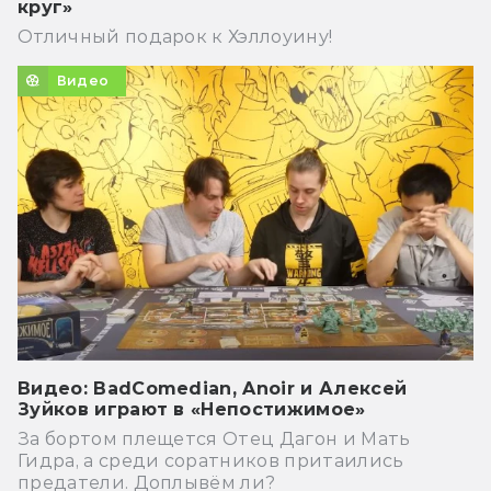
круг»
Отличный подарок к Хэллоуину!
Видео
Видео: BadComedian, Anoir и Алексей
Зуйков играют в «Непостижимое»
За бортом плещется Отец Дагон и Мать
Гидра, а среди соратников притаились
предатели. Доплывём ли?