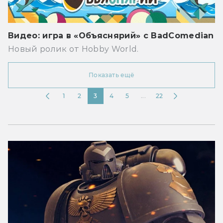
Видео: игра в «Объяснярий» с BadComedian
Новый ролик от Hobby World.
Показать ещё
1
2
3
4
5
...
22