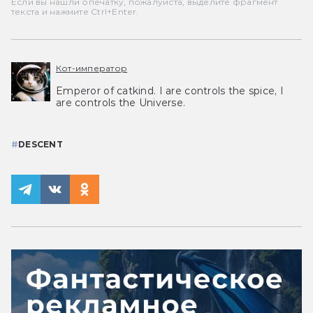
Если вы нашли опечатку, пожалуйста, выделите фрагмент
текста и нажмите Ctrl+Enter.
Кот-император
Emperor of catkind. I are controls the spice, I
are controls the Universe.
#
DESCENT