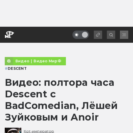
Видео
|
Видео МирФ
#
DESCENT
Видео: полтора часа
Descent с
BadComedian, Лёшей
Зуйковым и Anoir
Кот-император