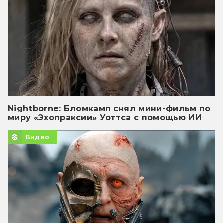
Nightborne: Бломкамп снял мини-фильм по
миру «Эхопраксии» Уоттса с помощью ИИ
Видео