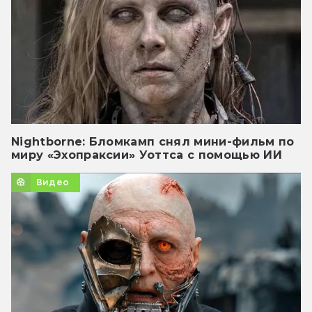
Nightborne: Бломкамп снял мини-фильм по
миру «Эхопраксии» Уоттса с помощью ИИ
Видео