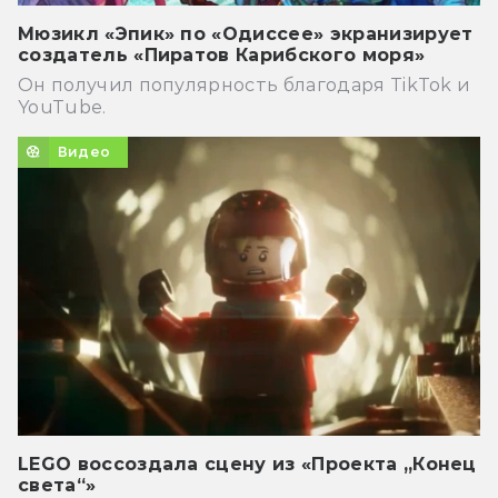
Мюзикл «Эпик» по «Одиссее» экранизирует
создатель «Пиратов Карибского моря»
Он получил популярность благодаря TikTok и
YouTube.
Видео
LEGO воссоздала сцену из «Проекта „Конец
света“»