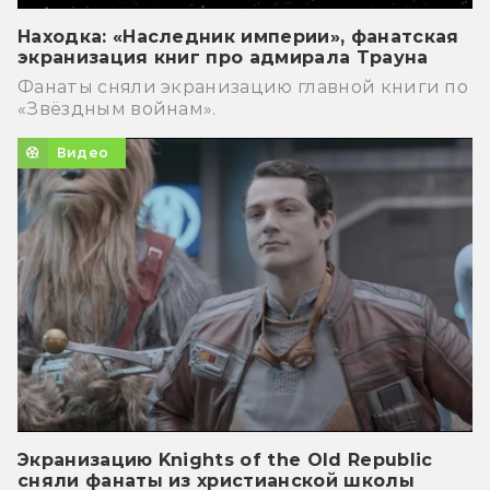
Находка: «Наследник империи», фанатская
экранизация книг про адмирала Трауна
Фанаты сняли экранизацию главной книги по
«Звёздным войнам».
Видео
Экранизацию Knights of the Old Republic
сняли фанаты из христианской школы