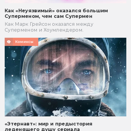
Как «Неуязвимый» оказался большим
Суперменом, чем сам Супермен
Как Марк Грейсон оказался между
Суперменом и Хоумлендером.
Комиксы
«Этернавт»: мир и предыстория
леденящего душу сериала