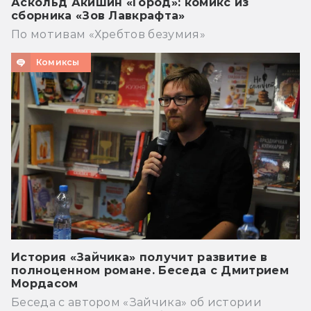
Аскольд Акишин «Город»: комикс из
сборника «Зов Лавкрафта»
По мотивам «Хребтов безумия»
Комиксы
История «Зайчика» получит развитие в
полноценном романе. Беседа с Дмитрием
Мордасом
Беседа с автором «Зайчика» об истории