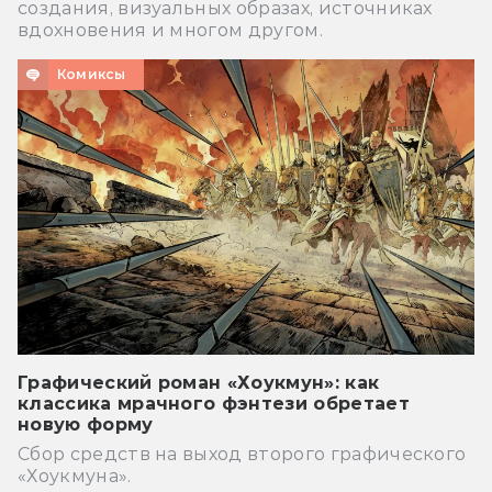
создания, визуальных образах, источниках
вдохновения и многом другом.
Комиксы
Графический роман «Хоукмун»: как
классика мрачного фэнтези обретает
новую форму
Сбор средств на выход второго графического
«Хоукмуна».