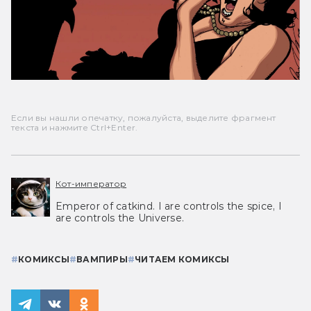
Если вы нашли опечатку, пожалуйста, выделите фрагмент
текста и нажмите Ctrl+Enter.
Кот-император
Emperor of catkind. I are controls the spice, I
are controls the Universe.
#
КОМИКСЫ
#
ВАМПИРЫ
#
ЧИТАЕМ КОМИКСЫ