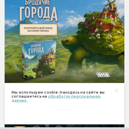
Мы используем cookie. Находясь на сайте вы
Мир фантастики № 273
соглашаетесь на
обработку персональных
данных.
(август 2026)
Принять