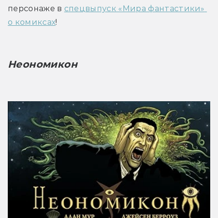
персонаже в 
спецвыпуск «Мира фантастики» 
о комиксах
!
Неономикон