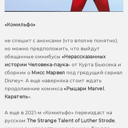
«Комильфо» 
не спешит с анонсами (что вполне понятно), 
но можно предположить, что выйдут 
обещанные омнибусы 
«Нерассказанных 
истории Человека-паука
» от Курта Бьюсека и 
сборник о 
Мисс Марвел
 под грядущий сериал 
Disney+. А ещё наверняка стоит ждать 
продолжение комикса 
«Рыцари Marvel. 
Каратель
».
А ещё в 2021-м «Комильфо» переиздаст на 
русском 
The Strange Talent of Luther Strode
, 