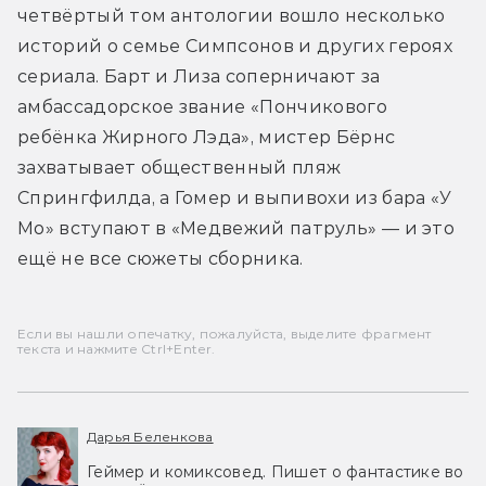
четвёртый том антологии вошло несколько 
историй о семье Симпсонов и других героях 
сериала. Барт и Лиза соперничают за 
амбассадорское звание «Пончикового 
ребёнка Жирного Лэда», мистер Бёрнс 
захватывает общественный пляж 
Спрингфилда, а Гомер и выпивохи из бара «У 
Мо» вступают в «Медвежий патруль» — и это 
ещё не все сюжеты сборника.
Если вы нашли опечатку, пожалуйста, выделите фрагмент
текста и нажмите Ctrl+Enter.
Дарья Беленкова
Геймер и комиксовед. Пишет о фантастике во