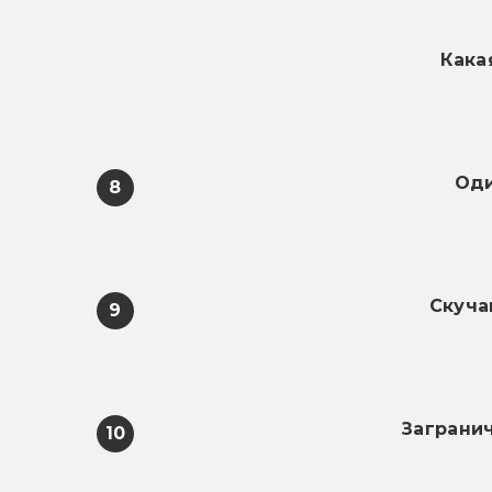
Кака
Оди
8
Скуча
9
Заграни
10