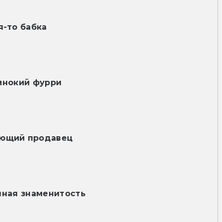
я-то бабка
нокий фурри
ющий продавец
чная знаменитость