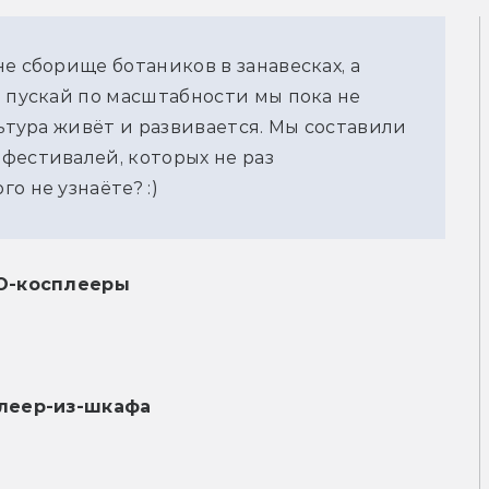
е сборище ботаников в занавесках, а
И пускай по масштабности мы пока не
льтура живёт и развивается. Мы составили
фестивалей, которых не раз
о не узнаёте? :)
O-косплееры
леер-из-шкафа