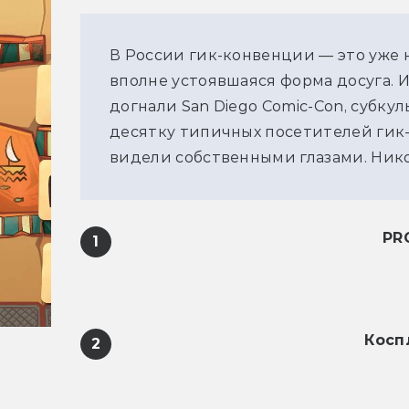
В России гик-конвенции — это уже н
вполне устоявшаяся форма досуга. 
догнали San Diego Comic-Con, субку
десятку типичных посетителей гик-
видели собственными глазами. Никог
PR
1
Косп
2