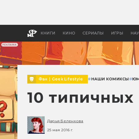
Какие
авгус
апока
детск
КНИГИ
КИНО
СЕРИАЛЫ
ИГРЫ
НА
РЕКЛАМА
Фан
|
Geek Lifestyle
#
НАШИ КОМИКСЫ
#
Ю
10 типичных
Дарья Беленкова
25 мая 2016 г.