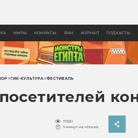
 фильмы смотреть в
Как создавались «Страшил
те 2026? В мире —
фильм, без которого не б
липсис, в России —
бы «Властелина колец»
ие комедии
УКА
МИРЫ
КОМИКСЫ
ФАН
ЖУРНАЛ
ПОДКАСТЫ
МОР
#
ГИК-КУЛЬТУРА
#
ФЕСТИВАЛЬ
 посетителей ко
17681
5 минут на чтение