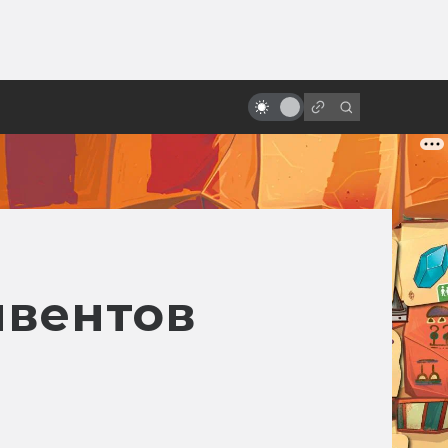
ы»:
ыло
Как появился Шрек: история
мультфильма про зелёного огра
нвентов