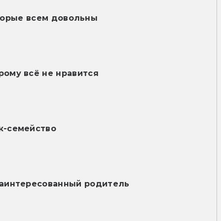
торые всем довольны
орому всё не нравится
к-семейство
заинтересованный родитель