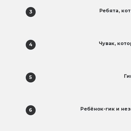
Ребята, ко
3
Чувак, кот
4
Ги
5
Ребёнок-гик и не
6