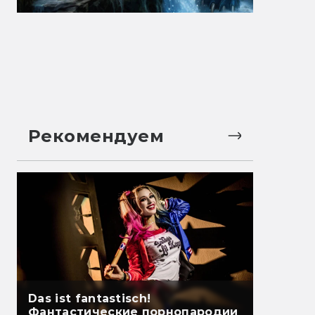
Рекомендуем
Das ist fantastisch!
Фантастические порнопародии