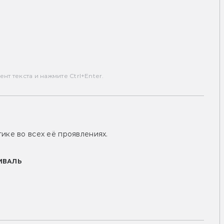
т текста и нажмите Ctrl+Enter.
ике во всех её проявлениях.
ИВАЛЬ